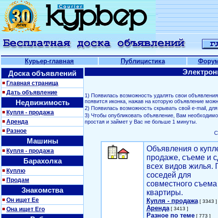
Курьер-главная
Публицистика
Фору
Электрон
Доска объявлений
Главная страница
Дать объявление
1) Появилась возможность удалять свои объявлени
Недвижимость
появится иконка, нажав на которую объявление можн
2) Появилась возможность скрывать свой е-mail, д
Купля - продажа
3) Чтобы опубликовать объявление, Вам необходим
Аренда
простая и займет у Вас не больше 1 минуты.
Разное
С
Машины
Объявления о купл
Купля - продажа
продаже, съеме и с
Барахолка
всех видов жилья. 
Куплю
соседей для
Продам
совместного съема
Знакомства
квартиры.
Он ищет Ее
Купля - продажа
[ 3343 ]
Аренда
Она ищет Его
[ 3413 ]
Разное по теме
[ 773 ]