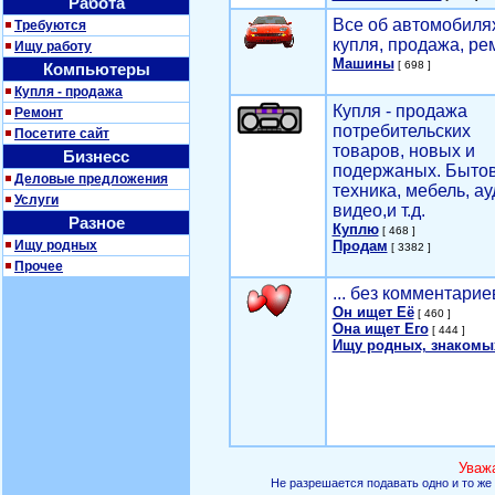
Работа
Все об автомобилях
Требуются
купля, продажа, ре
Ищу работу
Машины
[ 698 ]
Компьютеры
Купля - продажа
Купля - продажа
Ремонт
потребительских
Посетите сайт
товаров, новых и
Бизнесс
подержаных. Быто
Деловые предложения
техника, мебель, ау
Услуги
видео,и т.д.
Разное
Куплю
[ 468 ]
Ищу родных
Продам
[ 3382 ]
Прочее
... без комментарие
Он ищет Её
[ 460 ]
Она ищет Его
[ 444 ]
Ищу родных, знакомы
Уваж
Не разрешается подавать одно и то же