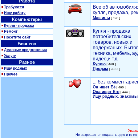
Работа
Все об автомобилях
Требуются
купля, продажа, ре
Ищу работу
Машины
[ 698 ]
Компьютеры
Купля - продажа
Купля - продажа
Ремонт
потребительских
Посетите сайт
товаров, новых и
Бизнесс
подержаных. Быто
Деловые предложения
техника, мебель, ау
Услуги
видео,и т.д.
Разное
Куплю
[ 468 ]
Ищу родных
Продам
[ 3382 ]
Прочее
... без комментарие
Он ищет Её
[ 460 ]
Она ищет Его
[ 444 ]
Ищу родных, знакомы
Уваж
Не разрешается подавать одно и то же