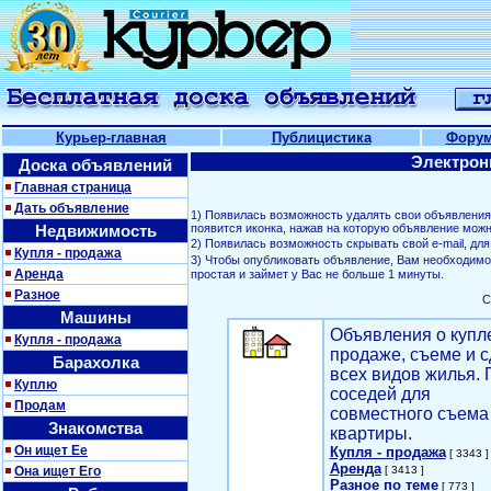
Курьер-главная
Публицистика
Фору
Электрон
Доска объявлений
Главная страница
Дать объявление
1) Появилась возможность удалять свои объявлени
Недвижимость
появится иконка, нажав на которую объявление можн
2) Появилась возможность скрывать свой е-mail, д
Купля - продажа
3) Чтобы опубликовать объявление, Вам необходим
Аренда
простая и займет у Вас не больше 1 минуты.
Разное
С
Машины
Объявления о купл
Купля - продажа
продаже, съеме и с
Барахолка
всех видов жилья. 
Куплю
соседей для
Продам
совместного съема
Знакомства
квартиры.
Он ищет Ее
Купля - продажа
[ 3343 ]
Аренда
Она ищет Его
[ 3413 ]
Разное по теме
[ 773 ]