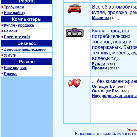
Работа
Все об автомобилях
Требуются
купля, продажа, ре
Ищу работу
Машины
[ 698 ]
Компьютеры
Купля - продажа
Купля - продажа
Ремонт
потребительских
Посетите сайт
товаров, новых и
Бизнесс
подержаных. Быто
Деловые предложения
техника, мебель, ау
Услуги
видео,и т.д.
Разное
Куплю
[ 468 ]
Ищу родных
Продам
[ 3382 ]
Прочее
... без комментарие
Он ищет Её
[ 460 ]
Она ищет Его
[ 444 ]
Ищу родных, знакомы
Уваж
Не разрешается подавать одно и то же