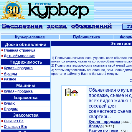
Курьер-главная
Публицистика
Фору
Электрон
Доска объявлений
Главная страница
Дать объявление
1) Появилась возможность удалять свои объявлени
Недвижимость
появится иконка, нажав на которую объявление можн
2) Появилась возможность скрывать свой е-mail, д
Купля - продажа
3) Чтобы опубликовать объявление, Вам необходим
Аренда
простая и займет у Вас не больше 1 минуты.
Разное
С
Машины
Объявления о купл
Купля - продажа
продаже, съеме и с
Барахолка
всех видов жилья. 
Куплю
соседей для
Продам
совместного съема
Знакомства
квартиры.
Он ищет Ее
Купля - продажа
[ 3343 ]
Аренда
Она ищет Его
[ 3413 ]
Разное по теме
[ 773 ]