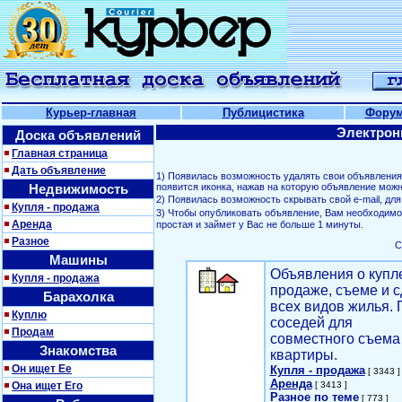
Курьер-главная
Публицистика
Фору
Электрон
Доска объявлений
Главная страница
Дать объявление
1) Появилась возможность удалять свои объявлени
Недвижимость
появится иконка, нажав на которую объявление можн
2) Появилась возможность скрывать свой е-mail, д
Купля - продажа
3) Чтобы опубликовать объявление, Вам необходим
Аренда
простая и займет у Вас не больше 1 минуты.
Разное
С
Машины
Объявления о купл
Купля - продажа
продаже, съеме и с
Барахолка
всех видов жилья. 
Куплю
соседей для
Продам
совместного съема
Знакомства
квартиры.
Он ищет Ее
Купля - продажа
[ 3343 ]
Аренда
Она ищет Его
[ 3413 ]
Разное по теме
[ 773 ]