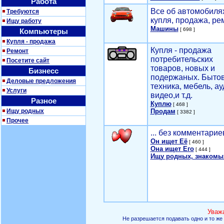
Работа
Все об автомобилях
Требуются
купля, продажа, ре
Ищу работу
Машины
[ 698 ]
Компьютеры
Купля - продажа
Купля - продажа
Ремонт
потребительских
Посетите сайт
товаров, новых и
Бизнесс
подержаных. Быто
Деловые предложения
техника, мебель, ау
Услуги
видео,и т.д.
Разное
Куплю
[ 468 ]
Ищу родных
Продам
[ 3382 ]
Прочее
... без комментарие
Он ищет Её
[ 460 ]
Она ищет Его
[ 444 ]
Ищу родных, знакомы
Уваж
Не разрешается подавать одно и то же