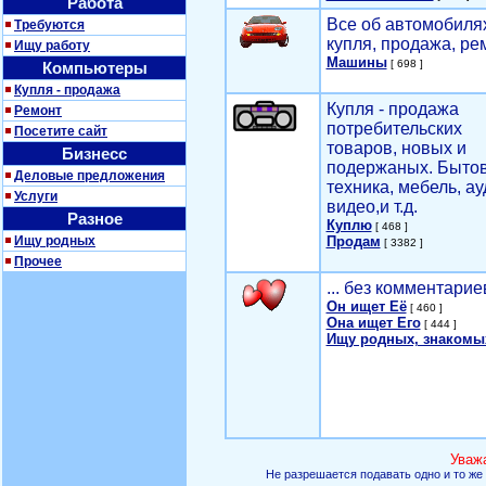
Работа
Все об автомобилях
Требуются
купля, продажа, ре
Ищу работу
Машины
[ 698 ]
Компьютеры
Купля - продажа
Купля - продажа
Ремонт
потребительских
Посетите сайт
товаров, новых и
Бизнесс
подержаных. Быто
Деловые предложения
техника, мебель, ау
Услуги
видео,и т.д.
Разное
Куплю
[ 468 ]
Ищу родных
Продам
[ 3382 ]
Прочее
... без комментарие
Он ищет Её
[ 460 ]
Она ищет Его
[ 444 ]
Ищу родных, знакомы
Уваж
Не разрешается подавать одно и то же