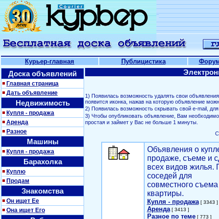
Курьер-главная
Публицистика
Фору
Электрон
Доска объявлений
Главная страница
Дать объявление
1) Появилась возможность удалять свои объявлени
Недвижимость
появится иконка, нажав на которую объявление можн
2) Появилась возможность скрывать свой е-mail, д
Купля - продажа
3) Чтобы опубликовать объявление, Вам необходим
Аренда
простая и займет у Вас не больше 1 минуты.
Разное
С
Машины
Объявления о купл
Купля - продажа
продаже, съеме и с
Барахолка
всех видов жилья. 
Куплю
соседей для
Продам
совместного съема
Знакомства
квартиры.
Он ищет Ее
Купля - продажа
[ 3343 ]
Аренда
Она ищет Его
[ 3413 ]
Разное по теме
[ 773 ]