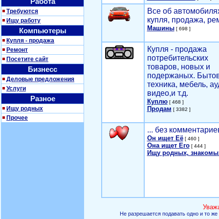
Работа
Все об автомобилях
Требуются
купля, продажа, ре
Ищу работу
Машины
[ 698 ]
Компьютеры
Купля - продажа
Купля - продажа
Ремонт
потребительских
Посетите сайт
товаров, новых и
Бизнесс
подержаных. Быто
Деловые предложения
техника, мебель, ау
Услуги
видео,и т.д.
Разное
Куплю
[ 468 ]
Ищу родных
Продам
[ 3382 ]
Прочее
... без комментарие
Он ищет Её
[ 460 ]
Она ищет Его
[ 444 ]
Ищу родных, знакомы
Уваж
Не разрешается подавать одно и то же