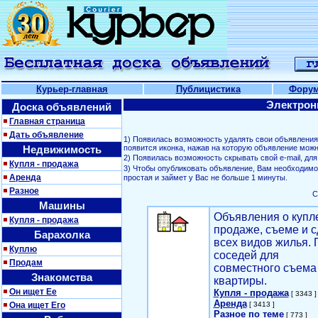
Курьер-главная
Публицистика
Фору
Электрон
Доска объявлений
Главная страница
Дать объявление
1) Появилась возможность удалять свои объявлени
Недвижимость
появится иконка, нажав на которую объявление можн
2) Появилась возможность скрывать свой е-mail, д
Купля - продажа
3) Чтобы опубликовать объявление, Вам необходим
Аренда
простая и займет у Вас не больше 1 минуты.
Разное
С
Машины
Объявления о купл
Купля - продажа
продаже, съеме и с
Барахолка
всех видов жилья. 
Куплю
соседей для
Продам
совместного съема
Знакомства
квартиры.
Он ищет Ее
Купля - продажа
[ 3343 ]
Аренда
Она ищет Его
[ 3413 ]
Разное по теме
[ 773 ]