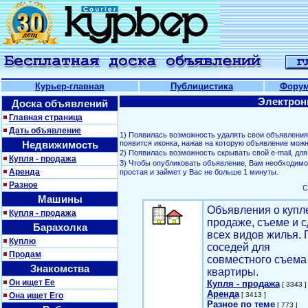
Курьер-главная
Публицистика
Фору
Электрон
Доска объявлений
Главная страница
Дать объявление
1) Появилась возможность удалять свои объявлени
Недвижимость
появится иконка, нажав на которую объявление можн
2) Появилась возможность скрывать свой е-mail, д
Купля - продажа
3) Чтобы опубликовать объявление, Вам необходим
Аренда
простая и займет у Вас не больше 1 минуты.
Разное
С
Машины
Объявления о купл
Купля - продажа
продаже, съеме и с
Барахолка
всех видов жилья. 
Куплю
соседей для
Продам
совместного съема
Знакомства
квартиры.
Он ищет Ее
Купля - продажа
[ 3343 ]
Аренда
Она ищет Его
[ 3413 ]
Разное по теме
[ 773 ]