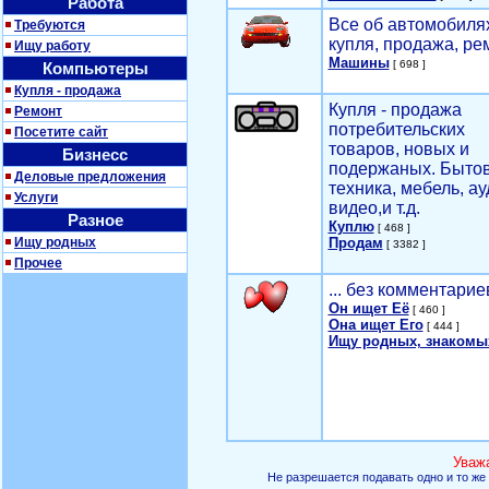
Работа
Все об автомобилях
Требуются
купля, продажа, ре
Ищу работу
Машины
[ 698 ]
Компьютеры
Купля - продажа
Купля - продажа
Ремонт
потребительских
Посетите сайт
товаров, новых и
Бизнесс
подержаных. Быто
Деловые предложения
техника, мебель, ау
Услуги
видео,и т.д.
Разное
Куплю
[ 468 ]
Ищу родных
Продам
[ 3382 ]
Прочее
... без комментарие
Он ищет Её
[ 460 ]
Она ищет Его
[ 444 ]
Ищу родных, знакомы
Уваж
Не разрешается подавать одно и то же