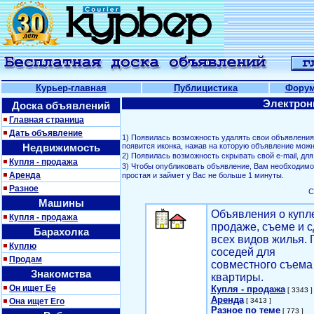
Курьер-главная
Публицистика
Фору
Электрон
Доска объявлений
Главная страница
Дать объявление
1) Появилась возможность удалять свои объявлени
Недвижимость
появится иконка, нажав на которую объявление можн
2) Появилась возможность скрывать свой е-mail, д
Купля - продажа
3) Чтобы опубликовать объявление, Вам необходим
Аренда
простая и займет у Вас не больше 1 минуты.
Разное
С
Машины
Объявления о купл
Купля - продажа
продаже, съеме и с
Барахолка
всех видов жилья. 
Куплю
соседей для
Продам
совместного съема
Знакомства
квартиры.
Он ищет Ее
Купля - продажа
[ 3343 ]
Аренда
Она ищет Его
[ 3413 ]
Разное по теме
[ 773 ]