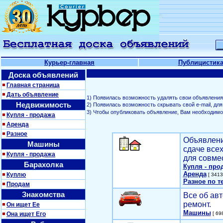
Курьер-главная
Публицистик
Доска объявлений
Главная страница
Дать объявление
1) Появилась возможность удалять свои объявления
Недвижимость
2) Появилась возможность скрывать свой е-mail, д
3) Чтобы опубликовать объявление, Вам необходим
Купля - продажа
Аренда
Разное
Объявлени
Машины
сдаче все
Купля - продажа
для совме
Барахолка
Купля - про
Аренда
Куплю
[ 3413
Разное по т
Продам
Знакомства
Все об авт
ремонт.
Он ищет Ее
Машины
Она ищет Его
[ 698