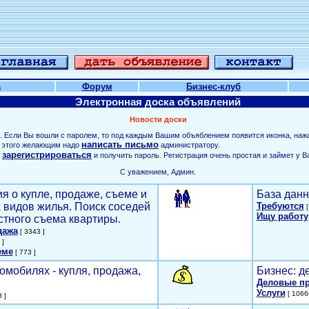
а
Форум
Бизнес-клуб
Электронная доска объявлений
Новости доски
. Если Вы вошли с паролем, то под каждым Вашим объяблением появится иконка, наж
написать письмо
ля этого желающим надо
администратору.
зарегистрироваться
о
и получить пароль. Регистрация очень простая и займет у В
С уважением, Админ.
я о купле, продаже, съеме и
База данн
х видов жилья. Поиск соседей
Требуются
[
Ищу работу
стного съема квартиры.
дажа
[ 3343 ]
 ]
еме
[ 773 ]
омобилях - купля, продажа,
Бизнес: д
Деловые п
Услуги
[ 1066
 ]