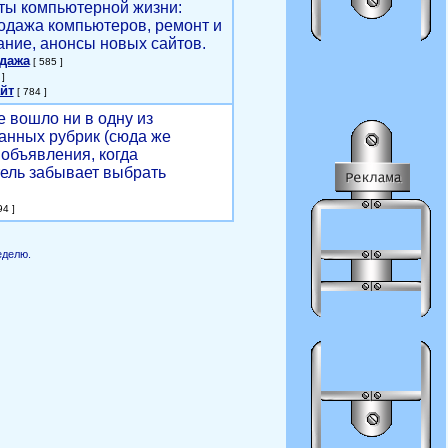
ты компьютерной жизни:
родажа компьютеров, ремонт и
ние, анонсы новых сайтов.
одажа
[ 585 ]
]
йт
[ 784 ]
е вошло ни в одну из
анных рубрик (сюда же
объявления, когда
ель забывает выбрать
4 ]
еделю.