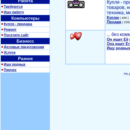
Работа
Купля - п
Требуются
товаров, 
Ищу работу
техника, м
Куплю
Компьютеры
[ 468 ]
Продам
[ 3382
Купля - продажа
Ремонт
... без ко
Посетите сайт
Он ищет Её
[
Бизнесс
Она ищет Ег
Деловые предложения
Ищу родных
Услуги
Разное
Ищу родных
Прочее
Не 