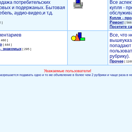
родажа потребительских
Все аспек
новых и подержаных. Бытовая
купля - п
ебель, аудио-видео,и т.д.
обслужива
Купля - пр
Ремонт
 ]
[ 566 
Посетите са
мментариев
Все, что н
вышеуказ
 460 ]
о
[ 444 ]
попадают 
, знакомых
[ 295 ]
пользоват
рубрику).
Прочее
[ 1169
Уважаемые пользователи!
разрешается подавать одно и то же объявление в более чем 2 рубрики и чаще раза в н