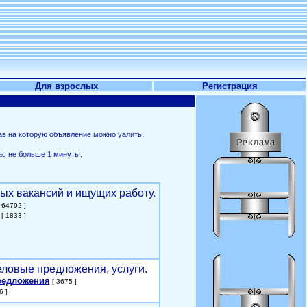
Для взрослых
Регистрация
ав на которую объявление можно уалить.
ас не больше 1 минуты.
ых вакансий и ищущих работу.
 64792 ]
[ 1833 ]
еловые предложения, услуги.
редложения
[ 3675 ]
6 ]