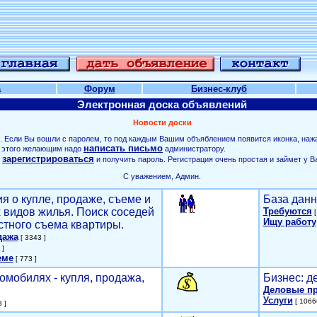
а
Форум
Бизнес-клуб
Электронная доска объявлений
Новости доски
. Если Вы вошли с паролем, то под каждым Вашим объяблением появится иконка, наж
написать письмо
ля этого желающим надо
администратору.
зарегистрироваться
о
и получить пароль. Регистрация очень простая и займет у В
С уважением, Админ.
я о купле, продаже, съеме и
База данн
х видов жилья. Поиск соседей
Требуются
[
Ищу работу
стного съема квартиры.
дажа
[ 3343 ]
 ]
еме
[ 773 ]
омобилях - купля, продажа,
Бизнес: д
Деловые п
Услуги
[ 1066
 ]