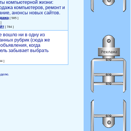
ты компьютерной жизни:
родажа компьютеров, ремонт и
ние, анонсы новых сайтов.
одажа
[ 585 ]
]
йт
[ 784 ]
е вошло ни в одну из
анных рубрик (сюда же
объявления, когда
ель забывает выбрать
4 ]
еделю.