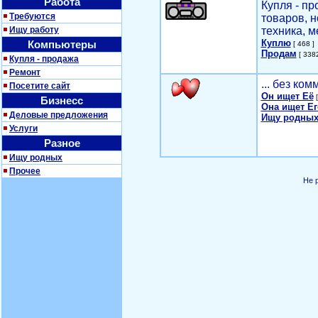
Работа
Купля - п
Требуются
товаров, 
Ищу работу
техника, м
Куплю
Компьютеры
[ 468 ]
Продам
[ 3382
Купля - продажа
Ремонт
... без ко
Посетите сайт
Он ищет Её
[
Бизнесс
Она ищет Ег
Деловые предложения
Ищу родных
Услуги
Разное
Ищу родных
Прочее
Не 