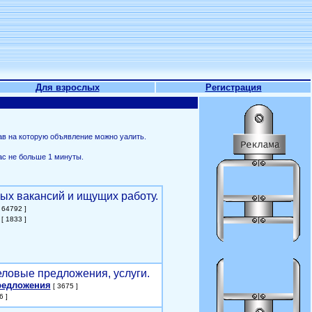
Для взрослых
Регистрация
ав на которую объявление можно уалить.
ас не больше 1 минуты.
ых вакансий и ищущих работу.
 64792 ]
[ 1833 ]
еловые предложения, услуги.
редложения
[ 3675 ]
6 ]