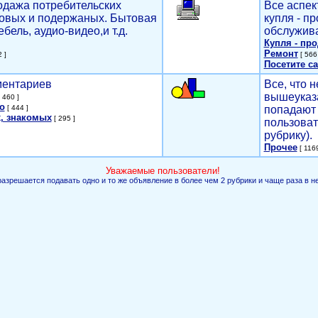
родажа потребительских
Все аспек
новых и подержаных. Бытовая
купля - п
ебель, аудио-видео,и т.д.
обслужива
Купля - пр
Ремонт
 ]
[ 566 
Посетите са
мментариев
Все, что н
вышеуказ
 460 ]
о
[ 444 ]
попадают 
, знакомых
[ 295 ]
пользоват
рубрику).
Прочее
[ 1169
Уважаемые пользователи!
разрешается подавать одно и то же объявление в более чем 2 рубрики и чаще раза в н