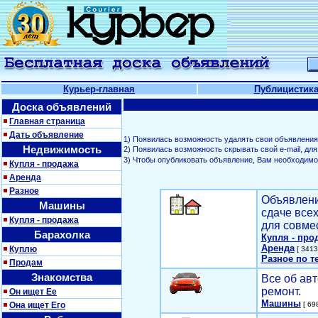
Курьер-главная
Публицистик
Доска объявлений
Главная страница
Дать объявление
1) Появилась возможность удалять свои объявления
Недвижимость
2) Появилась возможность скрывать свой е-mail, д
3) Чтобы опубликовать объявление, Вам необходим
Купля - продажа
Аренда
Разное
Объявлени
Машины
сдаче все
Купля - продажа
для совме
Барахолка
Купля - про
Аренда
Куплю
[ 3413
Разное по т
Продам
Знакомства
Все об авт
ремонт.
Он ищет Ее
Машины
Она ищет Его
[ 698