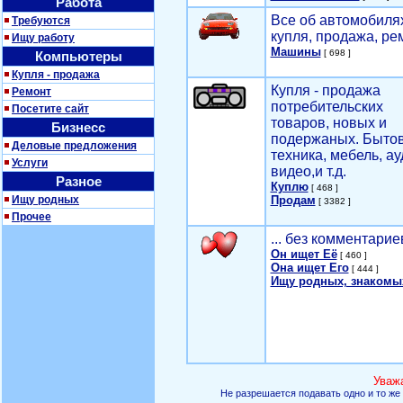
Работа
Все об автомобилях
Требуются
купля, продажа, ре
Ищу работу
Машины
[ 698 ]
Компьютеры
Купля - продажа
Купля - продажа
Ремонт
потребительских
Посетите сайт
товаров, новых и
Бизнесс
подержаных. Быто
Деловые предложения
техника, мебель, ау
Услуги
видео,и т.д.
Разное
Куплю
[ 468 ]
Ищу родных
Продам
[ 3382 ]
Прочее
... без комментарие
Он ищет Её
[ 460 ]
Она ищет Его
[ 444 ]
Ищу родных, знакомы
Уваж
Не разрешается подавать одно и то же