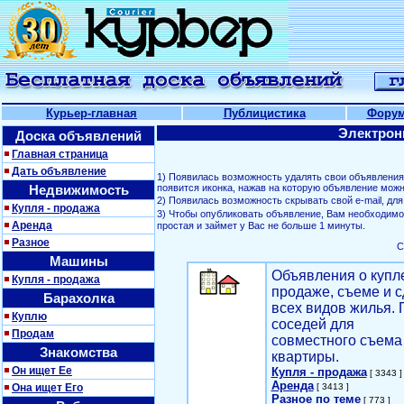
Курьер-главная
Публицистика
Фору
Электрон
Доска объявлений
Главная страница
Дать объявление
1) Появилась возможность удалять свои объявлени
Недвижимость
появится иконка, нажав на которую объявление можн
2) Появилась возможность скрывать свой е-mail, д
Купля - продажа
3) Чтобы опубликовать объявление, Вам необходим
Аренда
простая и займет у Вас не больше 1 минуты.
Разное
С
Машины
Объявления о купл
Купля - продажа
продаже, съеме и с
Барахолка
всех видов жилья. 
Куплю
соседей для
Продам
совместного съема
Знакомства
квартиры.
Он ищет Ее
Купля - продажа
[ 3343 ]
Аренда
Она ищет Его
[ 3413 ]
Разное по теме
[ 773 ]