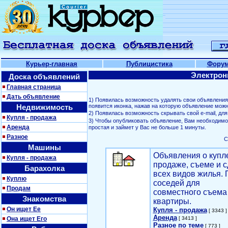
Курьер-главная
Публицистика
Фору
Электрон
Доска объявлений
Главная страница
Дать объявление
1) Появилась возможность удалять свои объявлени
Недвижимость
появится иконка, нажав на которую объявление можн
2) Появилась возможность скрывать свой е-mail, д
Купля - продажа
3) Чтобы опубликовать объявление, Вам необходим
Аренда
простая и займет у Вас не больше 1 минуты.
Разное
С
Машины
Объявления о купл
Купля - продажа
продаже, съеме и с
Барахолка
всех видов жилья. 
Куплю
соседей для
Продам
совместного съема
Знакомства
квартиры.
Он ищет Ее
Купля - продажа
[ 3343 ]
Аренда
Она ищет Его
[ 3413 ]
Разное по теме
[ 773 ]