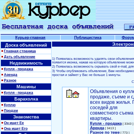
Курьер-главная
Публицистика
Фору
Электрон
Доска объявлений
Главная страница
Дать объявление
1) Появилась возможность удалять свои объявлени
Недвижимость
появится иконка, нажав на которую объявление можн
2) Появилась возможность скрывать свой е-mail, д
Купля - продажа
3) Чтобы опубликовать объявление, Вам необходим
Аренда
простая и займет у Вас не больше 1 минуты.
Разное
С
Машины
Объявления о купл
Купля - продажа
продаже, съеме и с
Барахолка
всех видов жилья. 
Куплю
соседей для
Продам
совместного съема
Знакомства
квартиры.
Он ищет Ее
Купля - продажа
[ 3343 ]
Аренда
Она ищет Его
[ 3413 ]
Разное по теме
[ 773 ]