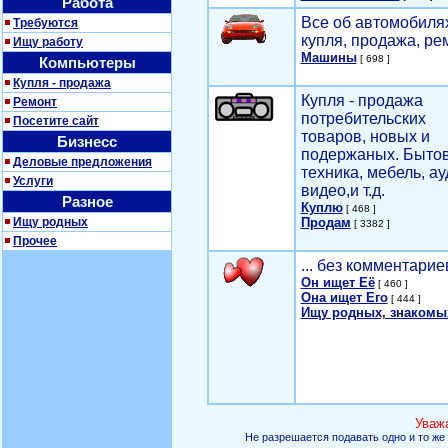
Работа
Все об автомобилях
Требуются
купля, продажа, ре
Ищу работу
Машины
[ 698 ]
Компьютеры
Купля - продажа
Купля - продажа
Ремонт
потребительских
Посетите сайт
товаров, новых и
Бизнесс
подержаных. Быто
Деловые предложения
техника, мебель, ау
Услуги
видео,и т.д.
Разное
Куплю
[ 468 ]
Ищу родных
Продам
[ 3382 ]
Прочее
... без комментарие
Он ищет Её
[ 460 ]
Она ищет Его
[ 444 ]
Ищу родных, знакомы
Уваж
Не разрешается подавать одно и то же