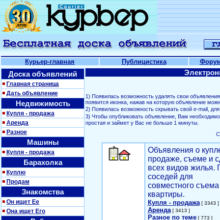
Курьер-главная
Публицистика
Фору
Электрон
Доска объявлений
Главная страница
Дать объявление
1) Появилась возможность удалять свои объявлени
Недвижимость
появится иконка, нажав на которую объявление можн
2) Появилась возможность скрывать свой е-mail, д
Купля - продажа
3) Чтобы опубликовать объявление, Вам необходим
Аренда
простая и займет у Вас не больше 1 минуты.
Разное
С
Машины
Объявления о купл
Купля - продажа
продаже, съеме и с
Барахолка
всех видов жилья. 
Куплю
соседей для
Продам
совместного съема
Знакомства
квартиры.
Он ищет Ее
Купля - продажа
[ 3343 ]
Аренда
Она ищет Его
[ 3413 ]
Разное по теме
[ 773 ]