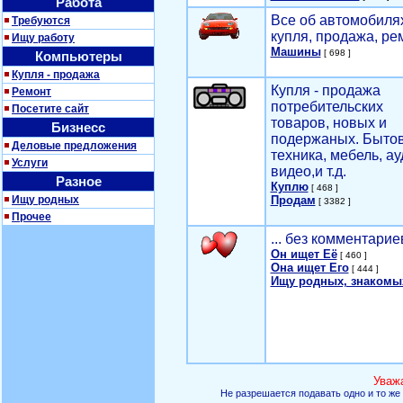
Работа
Все об автомобилях
Требуются
купля, продажа, ре
Ищу работу
Машины
[ 698 ]
Компьютеры
Купля - продажа
Купля - продажа
Ремонт
потребительских
Посетите сайт
товаров, новых и
Бизнесс
подержаных. Быто
Деловые предложения
техника, мебель, ау
Услуги
видео,и т.д.
Разное
Куплю
[ 468 ]
Ищу родных
Продам
[ 3382 ]
Прочее
... без комментарие
Он ищет Её
[ 460 ]
Она ищет Его
[ 444 ]
Ищу родных, знакомы
Уваж
Не разрешается подавать одно и то же