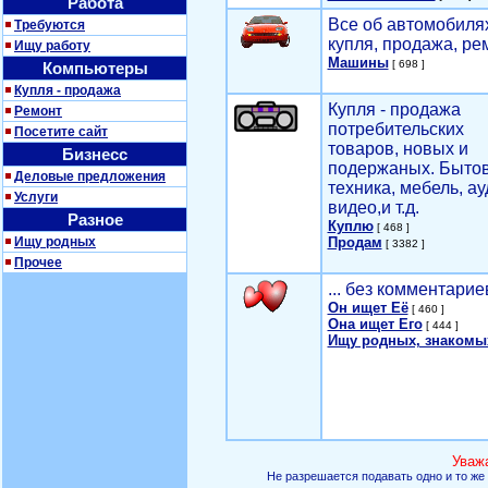
Работа
Все об автомобилях
Требуются
купля, продажа, ре
Ищу работу
Машины
[ 698 ]
Компьютеры
Купля - продажа
Купля - продажа
Ремонт
потребительских
Посетите сайт
товаров, новых и
Бизнесс
подержаных. Быто
Деловые предложения
техника, мебель, ау
Услуги
видео,и т.д.
Разное
Куплю
[ 468 ]
Ищу родных
Продам
[ 3382 ]
Прочее
... без комментарие
Он ищет Её
[ 460 ]
Она ищет Его
[ 444 ]
Ищу родных, знакомы
Уваж
Не разрешается подавать одно и то же