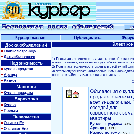
Курьер-главная
Публицистика
Фору
Электрон
Доска объявлений
Главная страница
Дать объявление
1) Появилась возможность удалять свои объявлени
Недвижимость
появится иконка, нажав на которую объявление можн
2) Появилась возможность скрывать свой е-mail, д
Купля - продажа
3) Чтобы опубликовать объявление, Вам необходим
Аренда
простая и займет у Вас не больше 1 минуты.
Разное
С
Машины
Объявления о купл
Купля - продажа
продаже, съеме и с
Барахолка
всех видов жилья. 
Куплю
соседей для
Продам
совместного съема
Знакомства
квартиры.
Он ищет Ее
Купля - продажа
[ 3343 ]
Аренда
Она ищет Его
[ 3413 ]
Разное по теме
[ 773 ]