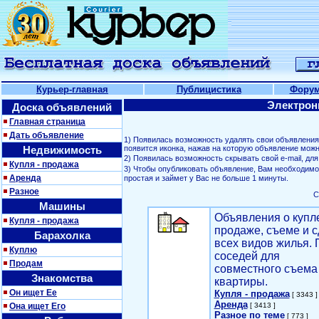
Курьер-главная
Публицистика
Фору
Электрон
Доска объявлений
Главная страница
Дать объявление
1) Появилась возможность удалять свои объявлени
Недвижимость
появится иконка, нажав на которую объявление можн
2) Появилась возможность скрывать свой е-mail, д
Купля - продажа
3) Чтобы опубликовать объявление, Вам необходим
Аренда
простая и займет у Вас не больше 1 минуты.
Разное
С
Машины
Объявления о купл
Купля - продажа
продаже, съеме и с
Барахолка
всех видов жилья. 
Куплю
соседей для
Продам
совместного съема
Знакомства
квартиры.
Он ищет Ее
Купля - продажа
[ 3343 ]
Аренда
Она ищет Его
[ 3413 ]
Разное по теме
[ 773 ]