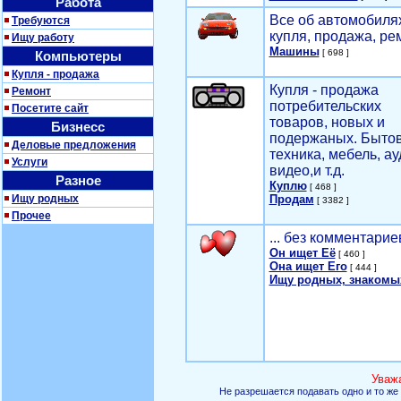
Работа
Все об автомобилях
Требуются
купля, продажа, ре
Ищу работу
Машины
[ 698 ]
Компьютеры
Купля - продажа
Купля - продажа
Ремонт
потребительских
Посетите сайт
товаров, новых и
Бизнесс
подержаных. Быто
Деловые предложения
техника, мебель, ау
Услуги
видео,и т.д.
Разное
Куплю
[ 468 ]
Ищу родных
Продам
[ 3382 ]
Прочее
... без комментарие
Он ищет Её
[ 460 ]
Она ищет Его
[ 444 ]
Ищу родных, знакомы
Уваж
Не разрешается подавать одно и то же