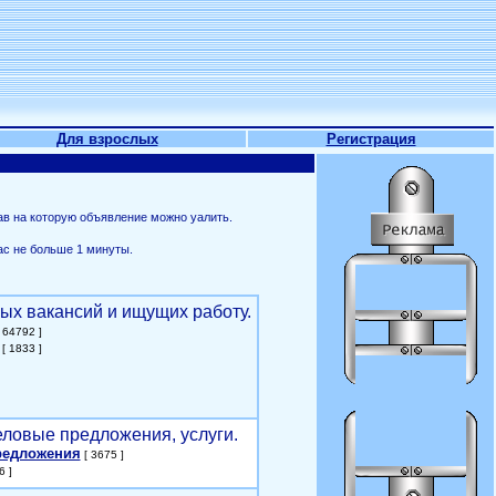
Для взрослых
Регистрация
ав на которую объявление можно уалить.
ас не больше 1 минуты.
ых вакансий и ищущих работу.
 64792 ]
[ 1833 ]
еловые предложения, услуги.
редложения
[ 3675 ]
6 ]