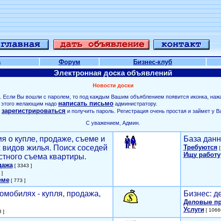
а
Форум
Бизнес-клуб
Электронная доска объявлений
Новости доски
. Если Вы вошли с паролем, то под каждым Вашим объяблением появится иконка, наж
написать письмо
ля этого желающим надо
администратору.
зарегистрироваться
о
и получить пароль. Регистрация очень простая и займет у В
С уважением, Админ.
я о купле, продаже, съеме и
База данн
х видов жилья. Поиск соседей
Требуются
[
Ищу работу
стного съема квартиры.
дажа
[ 3343 ]
 ]
еме
[ 773 ]
омобилях - купля, продажа,
Бизнес: д
Деловые п
Услуги
[ 1066
 ]