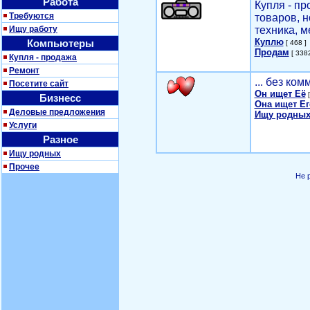
Работа
Купля - п
Требуются
товаров, 
Ищу работу
техника, м
Куплю
Компьютеры
[ 468 ]
Продам
[ 3382
Купля - продажа
Ремонт
... без ко
Посетите сайт
Он ищет Её
[
Бизнесс
Она ищет Ег
Деловые предложения
Ищу родных
Услуги
Разное
Ищу родных
Прочее
Не 