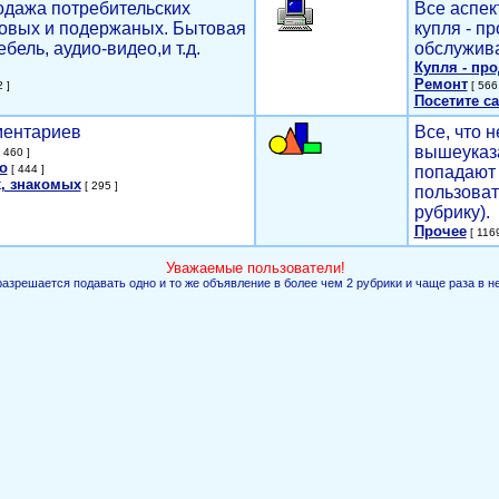
родажа потребительских
Все аспек
новых и подержаных. Бытовая
купля - п
ебель, аудио-видео,и т.д.
обслужива
Купля - пр
Ремонт
 ]
[ 566 
Посетите са
мментариев
Все, что н
вышеуказ
 460 ]
о
[ 444 ]
попадают 
, знакомых
[ 295 ]
пользоват
рубрику).
Прочее
[ 1169
Уважаемые пользователи!
разрешается подавать одно и то же объявление в более чем 2 рубрики и чаще раза в н