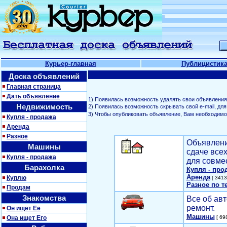
Курьер-главная
Публицистик
Доска объявлений
Главная страница
Дать объявление
1) Появилась возможность удалять свои объявления
Недвижимость
2) Появилась возможность скрывать свой е-mail, д
3) Чтобы опубликовать объявление, Вам необходим
Купля - продажа
Аренда
Разное
Объявлени
Машины
сдаче все
Купля - продажа
для совме
Барахолка
Купля - про
Аренда
Куплю
[ 3413
Разное по т
Продам
Знакомства
Все об авт
ремонт.
Он ищет Ее
Машины
Она ищет Его
[ 698