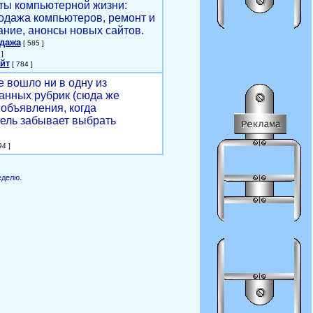
ты компьютерной жизни:
родажа компьютеров, ремонт и
ние, анонсы новых сайтов.
одажа
[ 585 ]
]
йт
[ 784 ]
е вошло ни в одну из
анных рубрик (сюда же
объявления, когда
ель забывает выбрать
4 ]
еделю.