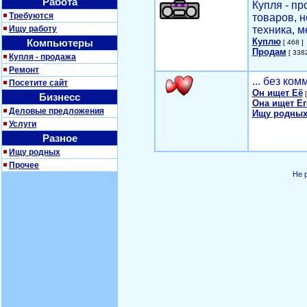
Работа
Купля - п
Требуются
товаров, 
Ищу работу
техника, м
Куплю
Компьютеры
[ 468 ]
Продам
[ 3382
Купля - продажа
Ремонт
... без ко
Посетите сайт
Он ищет Её
[
Бизнесс
Она ищет Ег
Деловые предложения
Ищу родных
Услуги
Разное
Ищу родных
Прочее
Не 