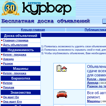
Курьер-главная
Публицистик
Доска объявлений
Главная страница
Дать объявление
1) Появилась возможность удалять свои объявления
Недвижимость
2) Появилась возможность скрывать свой е-mail, д
3) Чтобы опубликовать объявление, Вам необходим
Купля - продажа
Аренда
Разное
Объявлени
Машины
сдаче все
Купля - продажа
для совме
Барахолка
Купля - про
Аренда
Куплю
[ 3413
Разное по т
Продам
Знакомства
Все об авт
ремонт.
Он ищет Ее
Машины
Она ищет Его
[ 698