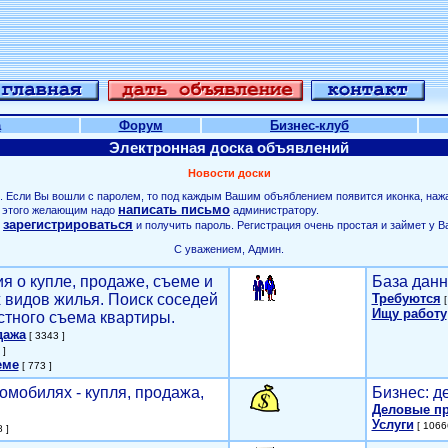
а
Форум
Бизнес-клуб
Электронная доска объявлений
Новости доски
. Если Вы вошли с паролем, то под каждым Вашим объяблением появится иконка, наж
написать письмо
ля этого желающим надо
администратору.
зарегистрироваться
о
и получить пароль. Регистрация очень простая и займет у В
С уважением, Админ.
я о купле, продаже, съеме и
База данн
х видов жилья. Поиск соседей
Требуются
[
Ищу работу
стного съема квартиры.
дажа
[ 3343 ]
 ]
еме
[ 773 ]
омобилях - купля, продажа,
Бизнес: д
Деловые п
Услуги
[ 1066
 ]