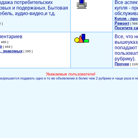
родажа потребительских
Все аспек
новых и подержаных. Бытовая
купля - п
ебель, аудио-видео,и т.д.
обслужива
Купля - пр
Ремонт
 ]
[ 566 
Посетите са
мментариев
Все, что н
вышеуказ
 460 ]
о
[ 444 ]
попадают 
, знакомых
[ 295 ]
пользоват
рубрику).
Прочее
[ 1169
Уважаемые пользователи!
разрешается подавать одно и то же объявление в более чем 2 рубрики и чаще раза в н