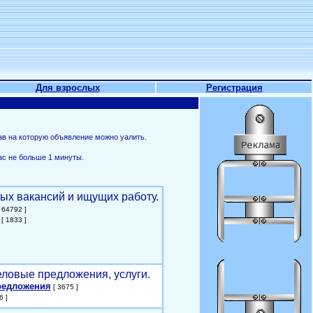
Для взрослых
Регистрация
ав на которую объявление можно уалить.
ас не больше 1 минуты.
ых вакансий и ищущих работу.
 64792 ]
[ 1833 ]
еловые предложения, услуги.
редложения
[ 3675 ]
6 ]