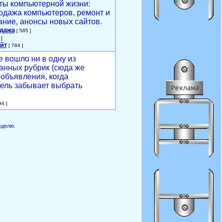
ты компьютерной жизни:
родажа компьютеров, ремонт и
ние, анонсы новых сайтов.
одажа
[ 585 ]
]
йт
[ 784 ]
е вошло ни в одну из
анных рубрик (сюда же
объявления, когда
ель забывает выбрать
4 ]
еделю.