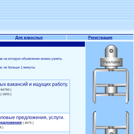
Для взрослых
Регистрация
ав на которую объявление можно уалить.
ас не больше 1 минуты.
ых вакансий и ищущих работу.
 64792 ]
[ 1833 ]
еловые предложения, услуги.
редложения
[ 3675 ]
6 ]