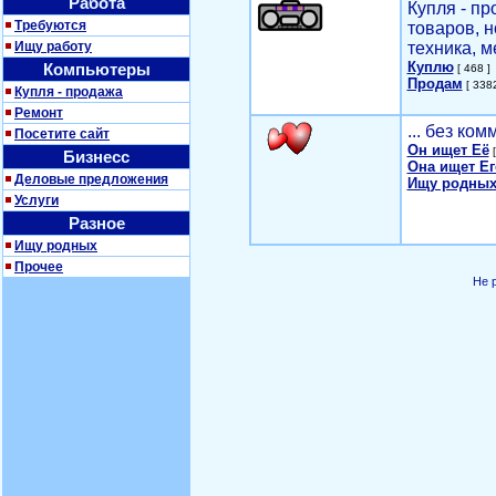
Работа
Купля - п
Требуются
товаров, 
Ищу работу
техника, м
Куплю
Компьютеры
[ 468 ]
Продам
[ 3382
Купля - продажа
Ремонт
... без ко
Посетите сайт
Он ищет Её
[
Бизнесс
Она ищет Ег
Деловые предложения
Ищу родных
Услуги
Разное
Ищу родных
Прочее
Не 