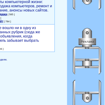
ты компьютерной жизни:
родажа компьютеров, ремонт и
ние, анонсы новых сайтов.
одажа
[ 585 ]
]
йт
[ 784 ]
е вошло ни в одну из
анных рубрик (сюда же
объявления, когда
ель забывает выбрать
4 ]
еделю.