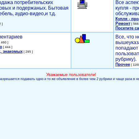
родажа потребительских
Все аспек
новых и подержаных. Бытовая
купля - п
ебель, аудио-видео,и т.д.
обслужива
Купля - пр
Ремонт
 ]
[ 566 
Посетите са
мментариев
Все, что н
вышеуказ
 460 ]
о
[ 444 ]
попадают 
, знакомых
[ 295 ]
пользоват
рубрику).
Прочее
[ 1169
Уважаемые пользователи!
разрешается подавать одно и то же объявление в более чем 2 рубрики и чаще раза в н