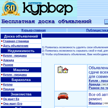
Курьер-главная
Публицистик
Доска объявлений
Главная страница
Дать объявление
1) Появилась возможность удалять свои объявления
Недвижимость
2) Появилась возможность скрывать свой е-mail, д
3) Чтобы опубликовать объявление, Вам необходим
Купля - продажа
Аренда
Разное
Объявлени
Машины
сдаче все
Купля - продажа
для совме
Барахолка
Купля - про
Аренда
Куплю
[ 3413
Разное по т
Продам
Знакомства
Все об авт
ремонт.
Он ищет Ее
Машины
Она ищет Его
[ 698