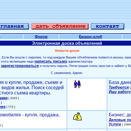
а
Форум
Бизнес-клуб
Электронная доска объявлений
Новости доски
. Если Вы вошли с паролем, то под каждым Вашим объяблением появится иконка, наж
написать письмо
ля этого желающим надо
администратору.
зарегистрироваться
о
и получить пароль. Регистрация очень простая и займет у В
С уважением, Админ.
я о купле, продаже, съеме и
База данн
х видов жилья. Поиск соседей
Требуются
[
Ищу работу
стного съема квартиры.
дажа
[ 3343 ]
 ]
еме
[ 773 ]
омобилях - купля, продажа,
Бизнес: д
Деловые п
Услуги
[ 1066
 ]