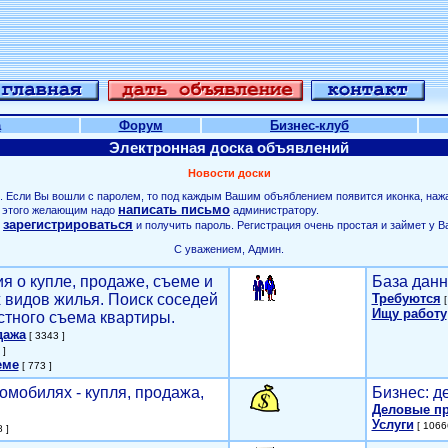
а
Форум
Бизнес-клуб
Электронная доска объявлений
Новости доски
. Если Вы вошли с паролем, то под каждым Вашим объяблением появится иконка, наж
написать письмо
ля этого желающим надо
администратору.
зарегистрироваться
о
и получить пароль. Регистрация очень простая и займет у В
С уважением, Админ.
я о купле, продаже, съеме и
База данн
х видов жилья. Поиск соседей
Требуются
[
Ищу работу
стного съема квартиры.
дажа
[ 3343 ]
 ]
еме
[ 773 ]
омобилях - купля, продажа,
Бизнес: д
Деловые п
Услуги
[ 1066
 ]