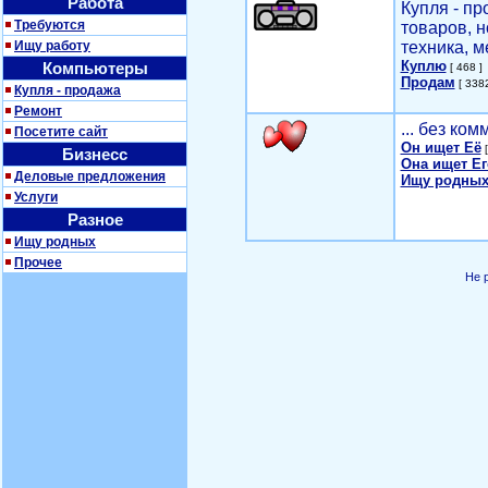
Работа
Купля - п
Требуются
товаров, 
Ищу работу
техника, м
Куплю
Компьютеры
[ 468 ]
Продам
[ 3382
Купля - продажа
Ремонт
... без ко
Посетите сайт
Он ищет Её
[
Бизнесс
Она ищет Ег
Деловые предложения
Ищу родных
Услуги
Разное
Ищу родных
Прочее
Не 