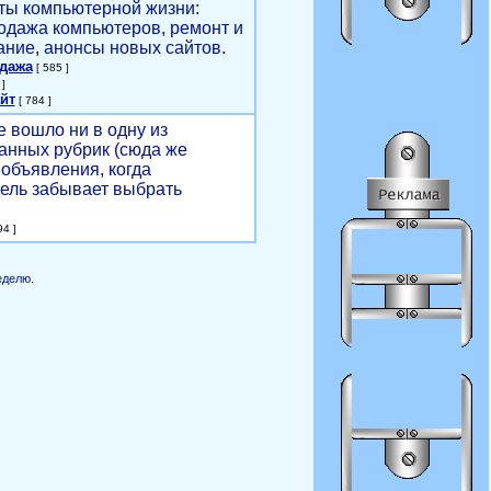
ты компьютерной жизни:
родажа компьютеров, ремонт и
ние, анонсы новых сайтов.
одажа
[ 585 ]
]
йт
[ 784 ]
е вошло ни в одну из
анных рубрик (сюда же
объявления, когда
ель забывает выбрать
4 ]
еделю.