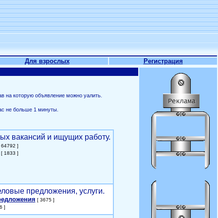
Для взрослых
Регистрация
ав на которую объявление можно уалить.
ас не больше 1 минуты.
ых вакансий и ищущих работу.
 64792 ]
[ 1833 ]
еловые предложения, услуги.
редложения
[ 3675 ]
6 ]