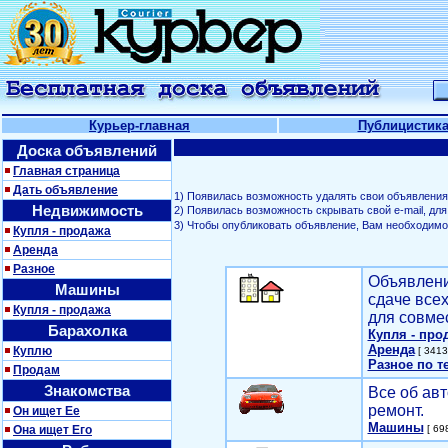
Курьер-главная
Публицистик
Доска объявлений
Главная страница
Дать объявление
1) Появилась возможность удалять свои объявления
Недвижимость
2) Появилась возможность скрывать свой е-mail, д
3) Чтобы опубликовать объявление, Вам необходим
Купля - продажа
Аренда
Разное
Объявлени
Машины
сдаче все
Купля - продажа
для совме
Барахолка
Купля - про
Аренда
Куплю
[ 3413
Разное по т
Продам
Знакомства
Все об авт
ремонт.
Он ищет Ее
Машины
Она ищет Его
[ 698