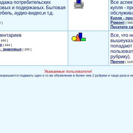
родажа потребительских
Все аспек
новых и подержаных. Бытовая
купля - п
ебель, аудио-видео,и т.д.
обслужива
Купля - пр
Ремонт
 ]
[ 566 
Посетите са
мментариев
Все, что н
вышеуказ
 460 ]
о
[ 444 ]
попадают 
, знакомых
[ 295 ]
пользоват
рубрику).
Прочее
[ 1169
Уважаемые пользователи!
разрешается подавать одно и то же объявление в более чем 2 рубрики и чаще раза в н