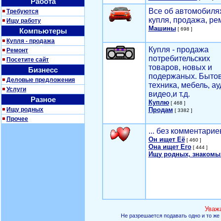
Работа
Все об автомобилях
Требуются
купля, продажа, ре
Ищу работу
Машины
[ 698 ]
Компьютеры
Купля - продажа
Купля - продажа
Ремонт
потребительских
Посетите сайт
товаров, новых и
Бизнесс
подержаных. Быто
Деловые предложения
техника, мебель, ау
Услуги
видео,и т.д.
Разное
Куплю
[ 468 ]
Ищу родных
Продам
[ 3382 ]
Прочее
... без комментарие
Он ищет Её
[ 460 ]
Она ищет Его
[ 444 ]
Ищу родных, знакомы
Уваж
Не разрешается подавать одно и то же