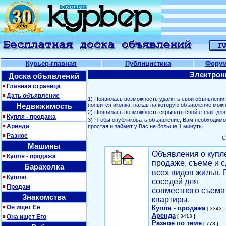
Курьер-главная
Публицистика
Фору
Электрон
Доска объявлений
Главная страница
Дать объявление
1) Появилась возможность удалять свои объявлени
Недвижимость
появится иконка, нажав на которую объявление можн
2) Появилась возможность скрывать свой е-mail, д
Купля - продажа
3) Чтобы опубликовать объявление, Вам необходим
Аренда
простая и займет у Вас не больше 1 минуты.
Разное
С
Машины
Объявления о купл
Купля - продажа
продаже, съеме и с
Барахолка
всех видов жилья. 
Куплю
соседей для
Продам
совместного съема
Знакомства
квартиры.
Он ищет Ее
Купля - продажа
[ 3343 ]
Аренда
Она ищет Его
[ 3413 ]
Разное по теме
[ 773 ]