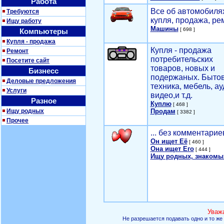
Работа
Все об автомобилях
Требуются
купля, продажа, ре
Ищу работу
Машины
[ 698 ]
Компьютеры
Купля - продажа
Купля - продажа
Ремонт
потребительских
Посетите сайт
товаров, новых и
Бизнесс
подержаных. Быто
Деловые предложения
техника, мебель, ау
Услуги
видео,и т.д.
Разное
Куплю
[ 468 ]
Ищу родных
Продам
[ 3382 ]
Прочее
... без комментарие
Он ищет Её
[ 460 ]
Она ищет Его
[ 444 ]
Ищу родных, знакомы
Уваж
Не разрешается подавать одно и то же