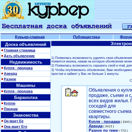
Курьер-главная
Публицистика
Фору
Электрон
Доска объявлений
Главная страница
Дать объявление
1) Появилась возможность удалять свои объявлени
Недвижимость
появится иконка, нажав на которую объявление можн
2) Появилась возможность скрывать свой е-mail, д
Купля - продажа
3) Чтобы опубликовать объявление, Вам необходим
Аренда
простая и займет у Вас не больше 1 минуты.
Разное
С
Машины
Объявления о купл
Купля - продажа
продаже, съеме и с
Барахолка
всех видов жилья. 
Куплю
соседей для
Продам
совместного съема
Знакомства
квартиры.
Он ищет Ее
Купля - продажа
[ 3343 ]
Аренда
Она ищет Его
[ 3413 ]
Разное по теме
[ 773 ]