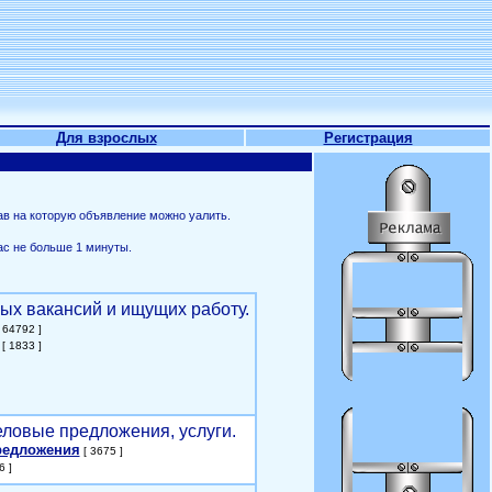
Для взрослых
Регистрация
ав на которую объявление можно уалить.
ас не больше 1 минуты.
ых вакансий и ищущих работу.
 64792 ]
[ 1833 ]
еловые предложения, услуги.
редложения
[ 3675 ]
6 ]