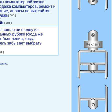
ты компьютерной жизни:
родажа компьютеров, ремонт и
ние, анонсы новых сайтов.
одажа
[ 585 ]
]
йт
[ 784 ]
е вошло ни в одну из
анных рубрик (сюда же
объявления, когда
ель забывает выбрать
4 ]
еделю.