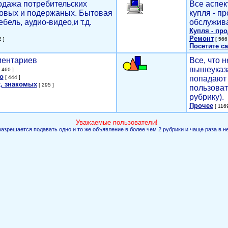
родажа потребительских
Все аспек
новых и подержаных. Бытовая
купля - п
ебель, аудио-видео,и т.д.
обслужива
Купля - пр
Ремонт
 ]
[ 566 
Посетите са
мментариев
Все, что н
вышеуказ
 460 ]
о
[ 444 ]
попадают 
, знакомых
[ 295 ]
пользоват
рубрику).
Прочее
[ 1169
Уважаемые пользователи!
разрешается подавать одно и то же объявление в более чем 2 рубрики и чаще раза в н