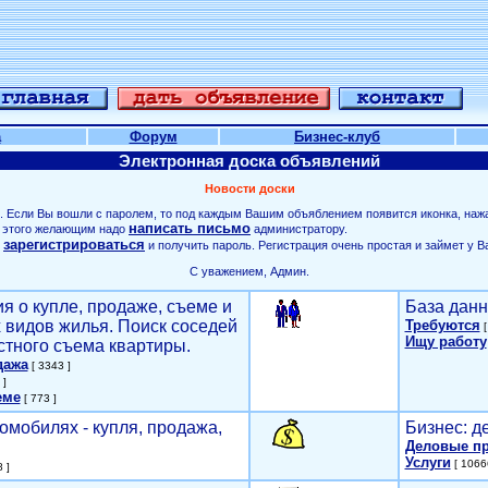
а
Форум
Бизнес-клуб
Электронная доска объявлений
Новости доски
. Если Вы вошли с паролем, то под каждым Вашим объяблением появится иконка, наж
написать письмо
ля этого желающим надо
администратору.
зарегистрироваться
о
и получить пароль. Регистрация очень простая и займет у В
С уважением, Админ.
я о купле, продаже, съеме и
База данн
х видов жилья. Поиск соседей
Требуются
[
Ищу работу
стного съема квартиры.
дажа
[ 3343 ]
 ]
еме
[ 773 ]
омобилях - купля, продажа,
Бизнес: д
Деловые п
Услуги
[ 1066
 ]