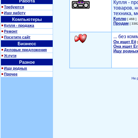
Работа
Купля - п
Требуются
товаров, 
Ищу работу
техника, м
Куплю
Компьютеры
[ 468 ]
Продам
[ 3382
Купля - продажа
Ремонт
... без ко
Посетите сайт
Он ищет Её
[
Бизнесс
Она ищет Ег
Деловые предложения
Ищу родных
Услуги
Разное
Ищу родных
Прочее
Не 