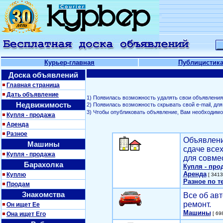
Курьер-главная
Публицистик
Доска объявлений
Главная страница
Дать объявление
1) Появилась возможность удалять свои объявления
Недвижимость
2) Появилась возможность скрывать свой е-mail, д
3) Чтобы опубликовать объявление, Вам необходим
Купля - продажа
Аренда
Разное
Объявлени
Машины
сдаче все
Купля - продажа
для совме
Барахолка
Купля - про
Аренда
Куплю
[ 3413
Разное по т
Продам
Знакомства
Все об авт
ремонт.
Он ищет Ее
Машины
Она ищет Его
[ 698