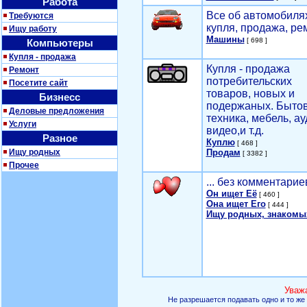
Работа
Все об автомобилях
Требуются
купля, продажа, ре
Ищу работу
Машины
[ 698 ]
Компьютеры
Купля - продажа
Купля - продажа
Ремонт
потребительских
Посетите сайт
товаров, новых и
Бизнесс
подержаных. Быто
Деловые предложения
техника, мебель, ау
Услуги
видео,и т.д.
Разное
Куплю
[ 468 ]
Ищу родных
Продам
[ 3382 ]
Прочее
... без комментарие
Он ищет Её
[ 460 ]
Она ищет Его
[ 444 ]
Ищу родных, знакомы
Уваж
Не разрешается подавать одно и то же