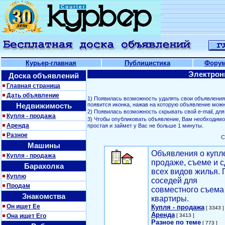
Курьер-главная
Публицистика
Фору
Электрон
Доска объявлений
Главная страница
Дать объявление
1) Появилась возможность удалять свои объявлени
Недвижимость
появится иконка, нажав на которую объявление можн
2) Появилась возможность скрывать свой е-mail, д
Купля - продажа
3) Чтобы опубликовать объявление, Вам необходим
Аренда
простая и займет у Вас не больше 1 минуты.
Разное
С
Машины
Объявления о купл
Купля - продажа
продаже, съеме и с
Барахолка
всех видов жилья. 
Куплю
соседей для
Продам
совместного съема
Знакомства
квартиры.
Он ищет Ее
Купля - продажа
[ 3343 ]
Аренда
Она ищет Его
[ 3413 ]
Разное по теме
[ 773 ]