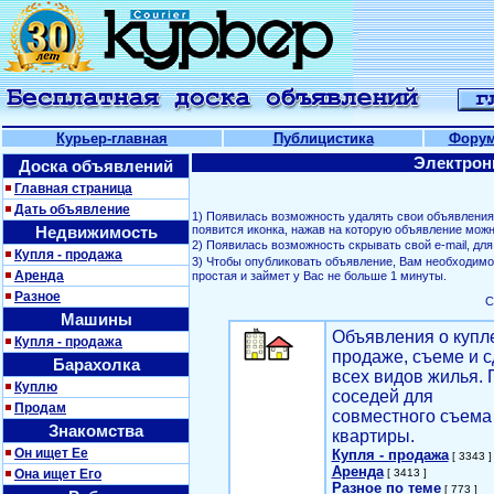
Курьер-главная
Публицистика
Фору
Электрон
Доска объявлений
Главная страница
Дать объявление
1) Появилась возможность удалять свои объявлени
Недвижимость
появится иконка, нажав на которую объявление можн
2) Появилась возможность скрывать свой е-mail, д
Купля - продажа
3) Чтобы опубликовать объявление, Вам необходим
Аренда
простая и займет у Вас не больше 1 минуты.
Разное
С
Машины
Объявления о купл
Купля - продажа
продаже, съеме и с
Барахолка
всех видов жилья. 
Куплю
соседей для
Продам
совместного съема
Знакомства
квартиры.
Он ищет Ее
Купля - продажа
[ 3343 ]
Аренда
Она ищет Его
[ 3413 ]
Разное по теме
[ 773 ]