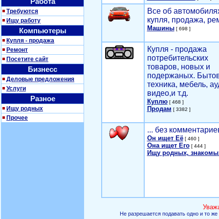
Работа
Все об автомобилях
Требуются
купля, продажа, ре
Ищу работу
Машины
[ 698 ]
Компьютеры
Купля - продажа
Купля - продажа
Ремонт
потребительских
Посетите сайт
товаров, новых и
Бизнесс
подержаных. Быто
Деловые предложения
техника, мебель, ау
Услуги
видео,и т.д.
Разное
Куплю
[ 468 ]
Ищу родных
Продам
[ 3382 ]
Прочее
... без комментарие
Он ищет Её
[ 460 ]
Она ищет Его
[ 444 ]
Ищу родных, знакомы
Уваж
Не разрешается подавать одно и то же