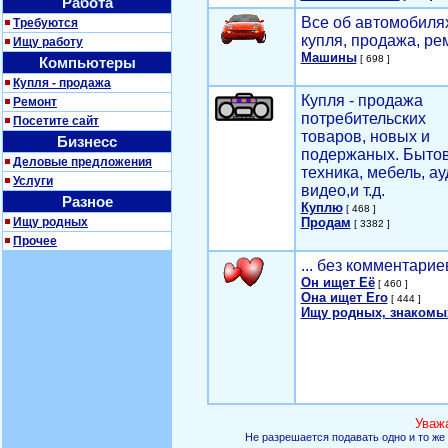
Работа
Все об автомобилях
Требуются
купля, продажа, ре
Ищу работу
Машины
[ 698 ]
Компьютеры
Купля - продажа
Купля - продажа
Ремонт
потребительских
Посетите сайт
товаров, новых и
Бизнесс
подержаных. Быто
Деловые предложения
техника, мебель, ау
Услуги
видео,и т.д.
Разное
Куплю
[ 468 ]
Ищу родных
Продам
[ 3382 ]
Прочее
... без комментарие
Он ищет Её
[ 460 ]
Она ищет Его
[ 444 ]
Ищу родных, знакомы
Уваж
Не разрешается подавать одно и то же