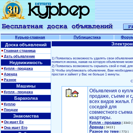
Курьер-главная
Публицистика
Фору
Электрон
Доска объявлений
Главная страница
Дать объявление
1) Появилась возможность удалять свои объявлени
Недвижимость
появится иконка, нажав на которую объявление можн
2) Появилась возможность скрывать свой е-mail, д
Купля - продажа
3) Чтобы опубликовать объявление, Вам необходим
Аренда
простая и займет у Вас не больше 1 минуты.
Разное
С
Машины
Объявления о купл
Купля - продажа
продаже, съеме и с
Барахолка
всех видов жилья. 
Куплю
соседей для
Продам
совместного съема
Знакомства
квартиры.
Он ищет Ее
Купля - продажа
[ 3343 ]
Аренда
Она ищет Его
[ 3413 ]
Разное по теме
[ 773 ]