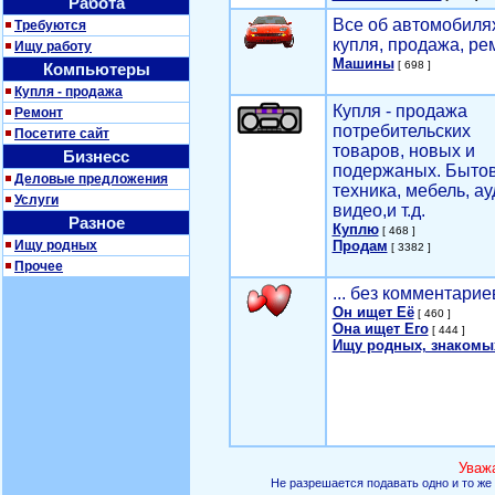
Работа
Все об автомобилях
Требуются
купля, продажа, ре
Ищу работу
Машины
[ 698 ]
Компьютеры
Купля - продажа
Купля - продажа
Ремонт
потребительских
Посетите сайт
товаров, новых и
Бизнесс
подержаных. Быто
Деловые предложения
техника, мебель, ау
Услуги
видео,и т.д.
Разное
Куплю
[ 468 ]
Ищу родных
Продам
[ 3382 ]
Прочее
... без комментарие
Он ищет Её
[ 460 ]
Она ищет Его
[ 444 ]
Ищу родных, знакомы
Уваж
Не разрешается подавать одно и то же