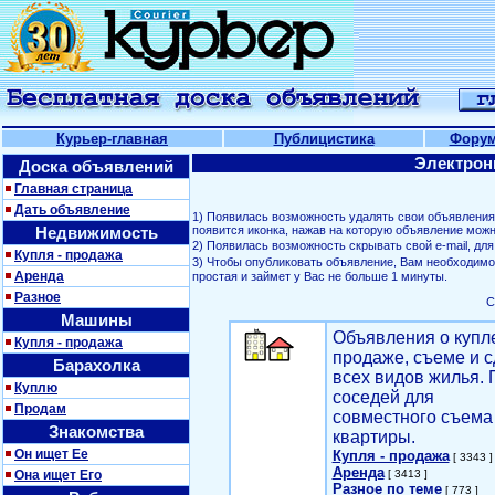
Курьер-главная
Публицистика
Фору
Электрон
Доска объявлений
Главная страница
Дать объявление
1) Появилась возможность удалять свои объявлени
Недвижимость
появится иконка, нажав на которую объявление можн
2) Появилась возможность скрывать свой е-mail, д
Купля - продажа
3) Чтобы опубликовать объявление, Вам необходим
Аренда
простая и займет у Вас не больше 1 минуты.
Разное
С
Машины
Объявления о купл
Купля - продажа
продаже, съеме и с
Барахолка
всех видов жилья. 
Куплю
соседей для
Продам
совместного съема
Знакомства
квартиры.
Он ищет Ее
Купля - продажа
[ 3343 ]
Аренда
Она ищет Его
[ 3413 ]
Разное по теме
[ 773 ]