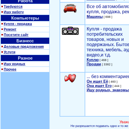
Работа
Все об автомобилях
Требуются
купля, продажа, ре
Ищу работу
Машины
[ 698 ]
Компьютеры
Купля - продажа
Купля - продажа
Ремонт
потребительских
Посетите сайт
товаров, новых и
Бизнесс
подержаных. Быто
Деловые предложения
техника, мебель, ау
Услуги
видео,и т.д.
Разное
Куплю
[ 468 ]
Ищу родных
Продам
[ 3382 ]
Прочее
... без комментарие
Он ищет Её
[ 460 ]
Она ищет Его
[ 444 ]
Ищу родных, знакомы
Уваж
Не разрешается подавать одно и то же