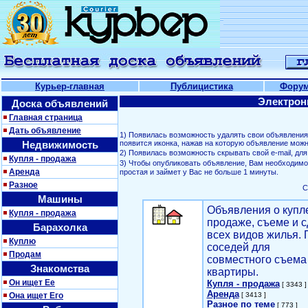
Курьер-главная
Публицистика
Фору
Электрон
Доска объявлений
Главная страница
Дать объявление
1) Появилась возможность удалять свои объявлени
Недвижимость
появится иконка, нажав на которую объявление можн
2) Появилась возможность скрывать свой е-mail, д
Купля - продажа
3) Чтобы опубликовать объявление, Вам необходим
Аренда
простая и займет у Вас не больше 1 минуты.
Разное
С
Машины
Объявления о купл
Купля - продажа
продаже, съеме и с
Барахолка
всех видов жилья. 
Куплю
соседей для
Продам
совместного съема
Знакомства
квартиры.
Он ищет Ее
Купля - продажа
[ 3343 ]
Аренда
Она ищет Его
[ 3413 ]
Разное по теме
[ 773 ]