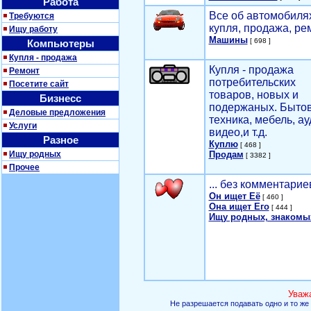
Работа
Все об автомобилях
Требуются
купля, продажа, ре
Ищу работу
Машины
[ 698 ]
Компьютеры
Купля - продажа
Купля - продажа
Ремонт
потребительских
Посетите сайт
товаров, новых и
Бизнесс
подержаных. Быто
Деловые предложения
техника, мебель, ау
Услуги
видео,и т.д.
Разное
Куплю
[ 468 ]
Ищу родных
Продам
[ 3382 ]
Прочее
... без комментарие
Он ищет Её
[ 460 ]
Она ищет Его
[ 444 ]
Ищу родных, знакомы
Уваж
Не разрешается подавать одно и то же