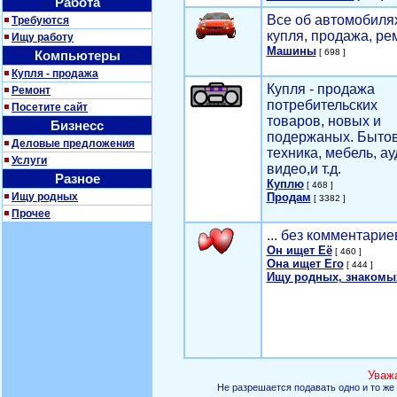
Работа
Все об автомобилях
Требуются
купля, продажа, ре
Ищу работу
Машины
[ 698 ]
Компьютеры
Купля - продажа
Купля - продажа
Ремонт
потребительских
Посетите сайт
товаров, новых и
Бизнесс
подержаных. Быто
Деловые предложения
техника, мебель, ау
Услуги
видео,и т.д.
Разное
Куплю
[ 468 ]
Ищу родных
Продам
[ 3382 ]
Прочее
... без комментарие
Он ищет Её
[ 460 ]
Она ищет Его
[ 444 ]
Ищу родных, знакомы
Уваж
Не разрешается подавать одно и то же