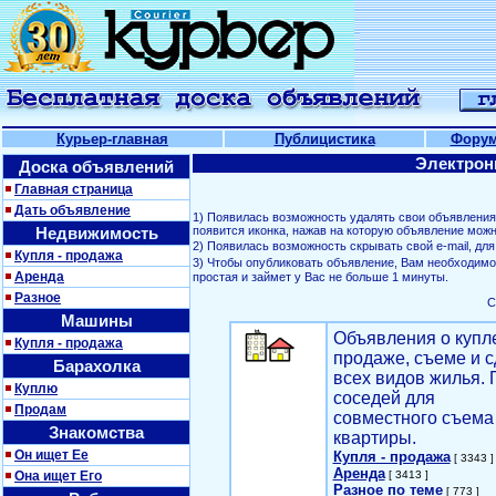
Курьер-главная
Публицистика
Фору
Электрон
Доска объявлений
Главная страница
Дать объявление
1) Появилась возможность удалять свои объявлени
Недвижимость
появится иконка, нажав на которую объявление можн
2) Появилась возможность скрывать свой е-mail, д
Купля - продажа
3) Чтобы опубликовать объявление, Вам необходим
Аренда
простая и займет у Вас не больше 1 минуты.
Разное
С
Машины
Объявления о купл
Купля - продажа
продаже, съеме и с
Барахолка
всех видов жилья. 
Куплю
соседей для
Продам
совместного съема
Знакомства
квартиры.
Он ищет Ее
Купля - продажа
[ 3343 ]
Аренда
Она ищет Его
[ 3413 ]
Разное по теме
[ 773 ]