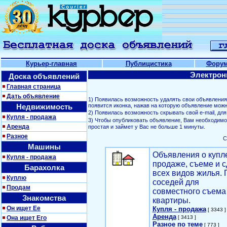
Курьер-главная
Публицистика
Фору
Электрон
Доска объявлений
Главная страница
Дать объявление
1) Появилась возможность удалять свои объявлени
Недвижимость
появится иконка, нажав на которую объявление можн
2) Появилась возможность скрывать свой е-mail, д
Купля - продажа
3) Чтобы опубликовать объявление, Вам необходим
Аренда
простая и займет у Вас не больше 1 минуты.
Разное
С
Машины
Объявления о купл
Купля - продажа
продаже, съеме и с
Барахолка
всех видов жилья. 
Куплю
соседей для
Продам
совместного съема
Знакомства
квартиры.
Он ищет Ее
Купля - продажа
[ 3343 ]
Аренда
Она ищет Его
[ 3413 ]
Разное по теме
[ 773 ]