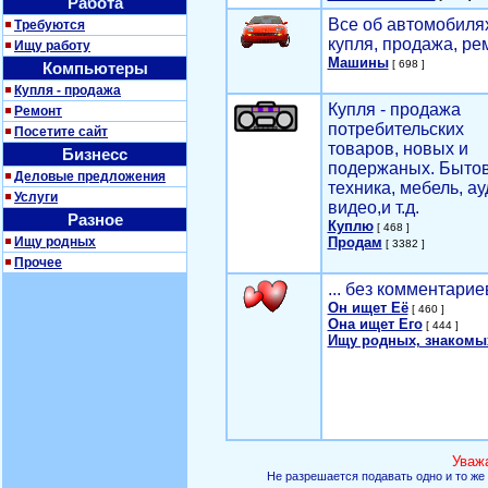
Работа
Все об автомобилях
Требуются
купля, продажа, ре
Ищу работу
Машины
[ 698 ]
Компьютеры
Купля - продажа
Купля - продажа
Ремонт
потребительских
Посетите сайт
товаров, новых и
Бизнесс
подержаных. Быто
Деловые предложения
техника, мебель, ау
Услуги
видео,и т.д.
Разное
Куплю
[ 468 ]
Ищу родных
Продам
[ 3382 ]
Прочее
... без комментарие
Он ищет Её
[ 460 ]
Она ищет Его
[ 444 ]
Ищу родных, знакомы
Уваж
Не разрешается подавать одно и то же