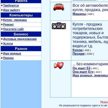
Работа
Все об автомобилях
Требуются
купля, продажа, ре
Ищу работу
Машины
[ 698 ]
Компьютеры
Купля - продажа
Купля - продажа
Ремонт
потребительских
Посетите сайт
товаров, новых и
Бизнесс
подержаных. Быто
Деловые предложения
техника, мебель, ау
Услуги
видео,и т.д.
Разное
Куплю
[ 468 ]
Ищу родных
Продам
[ 3382 ]
Прочее
... без комментарие
Он ищет Её
[ 460 ]
Она ищет Его
[ 444 ]
Ищу родных, знакомы
Уваж
Не разрешается подавать одно и то же