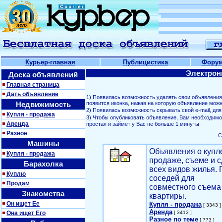
Курьер-главная
Публицистика
Фору
Электрон
Доска объявлений
Главная страница
Дать объявление
1) Появилась возможность удалять свои объявлени
Недвижимость
появится иконка, нажав на которую объявление можн
2) Появилась возможность скрывать свой е-mail, д
Купля - продажа
3) Чтобы опубликовать объявление, Вам необходим
Аренда
простая и займет у Вас не больше 1 минуты.
Разное
С
Машины
Объявления о купл
Купля - продажа
продаже, съеме и с
Барахолка
всех видов жилья. 
Куплю
соседей для
Продам
совместного съема
Знакомства
квартиры.
Он ищет Ее
Купля - продажа
[ 3343 ]
Аренда
Она ищет Его
[ 3413 ]
Разное по теме
[ 773 ]