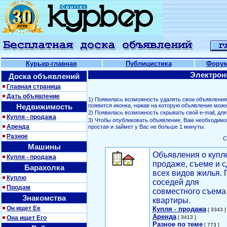
Курьер-главная
Публицистика
Фору
Электрон
Доска объявлений
Главная страница
Дать объявление
1) Появилась возможность удалять свои объявлени
Недвижимость
появится иконка, нажав на которую объявление можн
2) Появилась возможность скрывать свой е-mail, д
Купля - продажа
3) Чтобы опубликовать объявление, Вам необходим
Аренда
простая и займет у Вас не больше 1 минуты.
Разное
С
Машины
Объявления о купл
Купля - продажа
продаже, съеме и с
Барахолка
всех видов жилья. 
Куплю
соседей для
Продам
совместного съема
Знакомства
квартиры.
Он ищет Ее
Купля - продажа
[ 3343 ]
Аренда
Она ищет Его
[ 3413 ]
Разное по теме
[ 773 ]