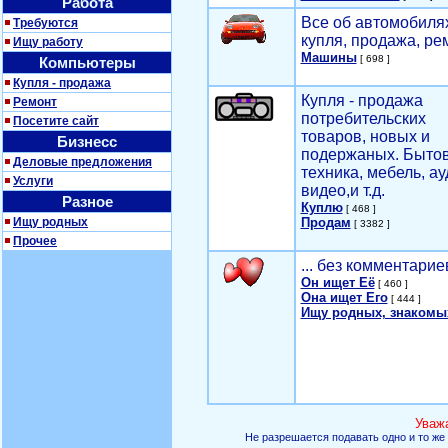
Работа
Все об автомобилях
Требуются
купля, продажа, ре
Ищу работу
Машины
[ 698 ]
Компьютеры
Купля - продажа
Купля - продажа
Ремонт
потребительских
Посетите сайт
товаров, новых и
Бизнесс
подержаных. Быто
Деловые предложения
техника, мебель, ау
Услуги
видео,и т.д.
Разное
Куплю
[ 468 ]
Ищу родных
Продам
[ 3382 ]
Прочее
... без комментарие
Он ищет Её
[ 460 ]
Она ищет Его
[ 444 ]
Ищу родных, знакомы
Уваж
Не разрешается подавать одно и то же