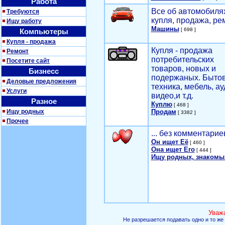
Работа
Все об автомобилях
Требуются
купля, продажа, ре
Ищу работу
Машины
[ 698 ]
Компьютеры
Купля - продажа
Купля - продажа
Ремонт
потребительских
Посетите сайт
товаров, новых и
Бизнесс
подержаных. Быто
Деловые предложения
техника, мебель, ау
Услуги
видео,и т.д.
Разное
Куплю
[ 468 ]
Ищу родных
Продам
[ 3382 ]
Прочее
... без комментарие
Он ищет Её
[ 460 ]
Она ищет Его
[ 444 ]
Ищу родных, знакомы
Уваж
Не разрешается подавать одно и то же