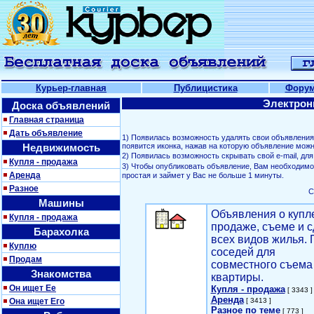
Курьер-главная
Публицистика
Фору
Электрон
Доска объявлений
Главная страница
Дать объявление
1) Появилась возможность удалять свои объявлени
Недвижимость
появится иконка, нажав на которую объявление можн
2) Появилась возможность скрывать свой е-mail, д
Купля - продажа
3) Чтобы опубликовать объявление, Вам необходим
Аренда
простая и займет у Вас не больше 1 минуты.
Разное
С
Машины
Объявления о купл
Купля - продажа
продаже, съеме и с
Барахолка
всех видов жилья. 
Куплю
соседей для
Продам
совместного съема
Знакомства
квартиры.
Он ищет Ее
Купля - продажа
[ 3343 ]
Аренда
Она ищет Его
[ 3413 ]
Разное по теме
[ 773 ]