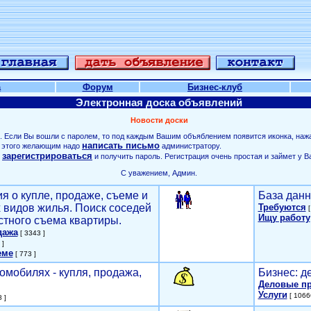
а
Форум
Бизнес-клуб
Электронная доска объявлений
Новости доски
. Если Вы вошли с паролем, то под каждым Вашим объяблением появится иконка, наж
написать письмо
ля этого желающим надо
администратору.
зарегистрироваться
о
и получить пароль. Регистрация очень простая и займет у В
С уважением, Админ.
я о купле, продаже, съеме и
База данн
х видов жилья. Поиск соседей
Требуются
[
Ищу работу
стного съема квартиры.
дажа
[ 3343 ]
 ]
еме
[ 773 ]
омобилях - купля, продажа,
Бизнес: д
Деловые п
Услуги
[ 1066
 ]