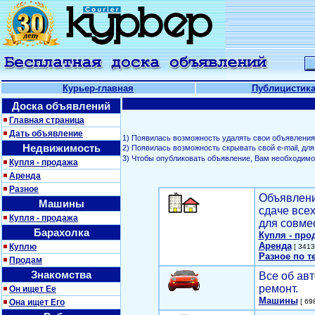
Курьер-главная
Публицистик
Доска объявлений
Главная страница
Дать объявление
1) Появилась возможность удалять свои объявления
Недвижимость
2) Появилась возможность скрывать свой е-mail, д
3) Чтобы опубликовать объявление, Вам необходим
Купля - продажа
Аренда
Разное
Объявлени
Машины
сдаче все
Купля - продажа
для совме
Барахолка
Купля - про
Аренда
Куплю
[ 3413
Разное по т
Продам
Знакомства
Все об авт
ремонт.
Он ищет Ее
Машины
Она ищет Его
[ 698