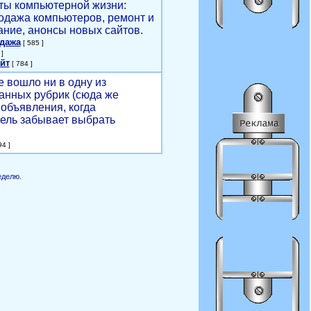
ты компьютерной жизни:
родажа компьютеров, ремонт и
ние, анонсы новых сайтов.
одажа
[ 585 ]
]
йт
[ 784 ]
е вошло ни в одну из
анных рубрик (сюда же
объявления, когда
ель забывает выбрать
4 ]
еделю.