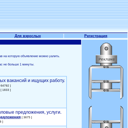
Для взрослых
Регистрация
ав на которую объявление можно уалить.
ас не больше 1 минуты.
ых вакансий и ищущих работу.
 64792 ]
[ 1833 ]
еловые предложения, услуги.
редложения
[ 3675 ]
6 ]