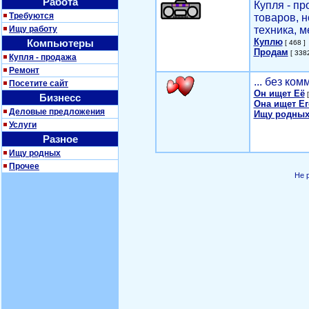
Работа
Купля - п
Требуются
товаров, 
Ищу работу
техника, м
Куплю
Компьютеры
[ 468 ]
Продам
[ 3382
Купля - продажа
Ремонт
... без ко
Посетите сайт
Он ищет Её
[
Бизнесс
Она ищет Ег
Деловые предложения
Ищу родных
Услуги
Разное
Ищу родных
Прочее
Не 