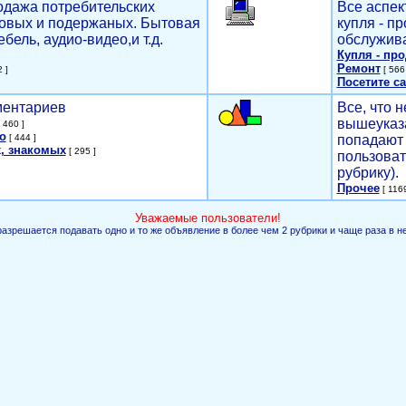
родажа потребительских
Все аспек
новых и подержаных. Бытовая
купля - п
ебель, аудио-видео,и т.д.
обслужива
Купля - пр
Ремонт
 ]
[ 566 
Посетите са
мментариев
Все, что н
вышеуказ
 460 ]
о
[ 444 ]
попадают 
, знакомых
[ 295 ]
пользоват
рубрику).
Прочее
[ 1169
Уважаемые пользователи!
разрешается подавать одно и то же объявление в более чем 2 рубрики и чаще раза в н