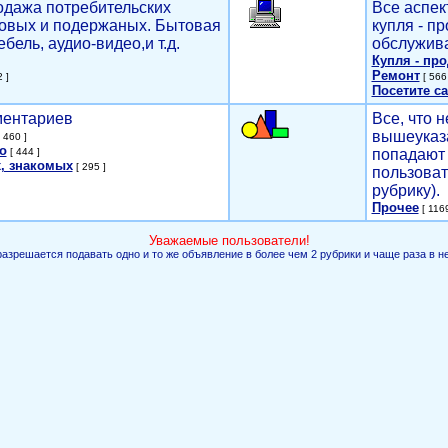
родажа потребительских
Все аспек
новых и подержаных. Бытовая
купля - п
ебель, аудио-видео,и т.д.
обслужива
Купля - пр
Ремонт
 ]
[ 566 
Посетите са
мментариев
Все, что н
вышеуказ
 460 ]
о
[ 444 ]
попадают 
, знакомых
[ 295 ]
пользоват
рубрику).
Прочее
[ 1169
Уважаемые пользователи!
разрешается подавать одно и то же объявление в более чем 2 рубрики и чаще раза в н