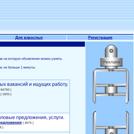
Для взрослых
Регистрация
ав на которую объявление можно уалить.
ас не больше 1 минуты.
ых вакансий и ищущих работу.
 64792 ]
[ 1833 ]
еловые предложения, услуги.
редложения
[ 3675 ]
6 ]