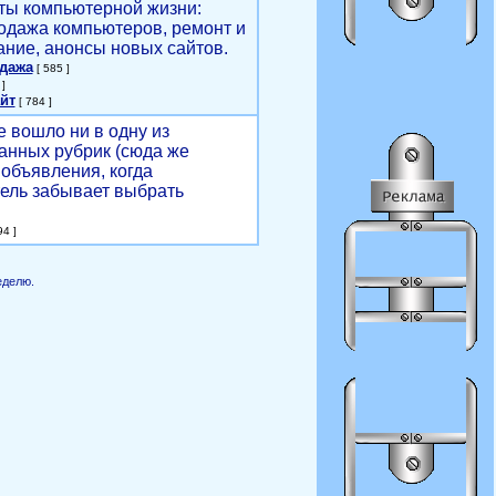
ты компьютерной жизни:
родажа компьютеров, ремонт и
ние, анонсы новых сайтов.
одажа
[ 585 ]
]
йт
[ 784 ]
е вошло ни в одну из
анных рубрик (сюда же
объявления, когда
ель забывает выбрать
4 ]
еделю.