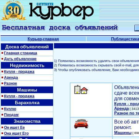
Курьер-главная
Публицистик
Доска объявлений
Главная страница
Дать объявление
1) Появилась возможность удалять свои объявления
Недвижимость
2) Появилась возможность скрывать свой е-mail, д
3) Чтобы опубликовать объявление, Вам необходим
Купля - продажа
Аренда
Разное
Объявлени
Машины
сдаче все
Купля - продажа
для совме
Барахолка
Купля - про
Аренда
Куплю
[ 3413
Разное по т
Продам
Знакомства
Все об авт
ремонт.
Он ищет Ее
Машины
Она ищет Его
[ 698