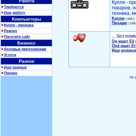
Работа
Купля - п
Требуются
товаров, 
Ищу работу
техника, м
Куплю
Компьютеры
[ 468 ]
Продам
[ 3382
Купля - продажа
Ремонт
... без ко
Посетите сайт
Он ищет Её
[
Бизнесс
Она ищет Ег
Деловые предложения
Ищу родных
Услуги
Разное
Ищу родных
Прочее
Не 