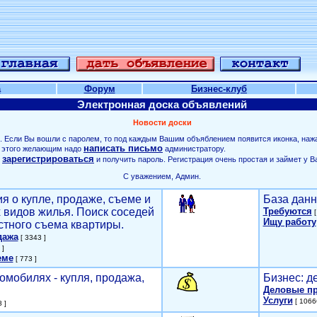
а
Форум
Бизнес-клуб
Электронная доска объявлений
Новости доски
. Если Вы вошли с паролем, то под каждым Вашим объяблением появится иконка, наж
написать письмо
ля этого желающим надо
администратору.
зарегистрироваться
о
и получить пароль. Регистрация очень простая и займет у В
С уважением, Админ.
я о купле, продаже, съеме и
База данн
х видов жилья. Поиск соседей
Требуются
[
Ищу работу
стного съема квартиры.
дажа
[ 3343 ]
 ]
еме
[ 773 ]
омобилях - купля, продажа,
Бизнес: д
Деловые п
Услуги
[ 1066
 ]