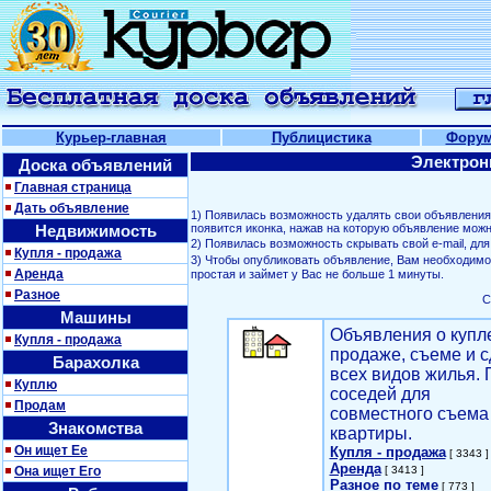
Курьер-главная
Публицистика
Фору
Электрон
Доска объявлений
Главная страница
Дать объявление
1) Появилась возможность удалять свои объявлени
Недвижимость
появится иконка, нажав на которую объявление можн
2) Появилась возможность скрывать свой е-mail, д
Купля - продажа
3) Чтобы опубликовать объявление, Вам необходим
Аренда
простая и займет у Вас не больше 1 минуты.
Разное
С
Машины
Объявления о купл
Купля - продажа
продаже, съеме и с
Барахолка
всех видов жилья. 
Куплю
соседей для
Продам
совместного съема
Знакомства
квартиры.
Он ищет Ее
Купля - продажа
[ 3343 ]
Аренда
Она ищет Его
[ 3413 ]
Разное по теме
[ 773 ]