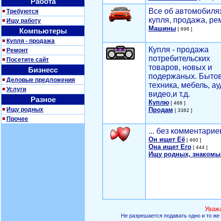
Работа
Все об автомобилях
Требуются
купля, продажа, ре
Ищу работу
Машины
[ 698 ]
Компьютеры
Купля - продажа
Купля - продажа
Ремонт
потребительских
Посетите сайт
товаров, новых и
Бизнесс
подержаных. Быто
Деловые предложения
техника, мебель, ау
Услуги
видео,и т.д.
Разное
Куплю
[ 468 ]
Ищу родных
Продам
[ 3382 ]
Прочее
... без комментарие
Он ищет Её
[ 460 ]
Она ищет Его
[ 444 ]
Ищу родных, знакомы
Уваж
Не разрешается подавать одно и то же