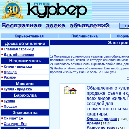
Курьер-главная
Публицистика
Фору
Электрон
Доска объявлений
Главная страница
Дать объявление
1) Появилась возможность удалять свои объявлени
Недвижимость
появится иконка, нажав на которую объявление можн
2) Появилась возможность скрывать свой е-mail, д
Купля - продажа
3) Чтобы опубликовать объявление, Вам необходим
Аренда
простая и займет у Вас не больше 1 минуты.
Разное
С
Машины
Объявления о купл
Купля - продажа
продаже, съеме и с
Барахолка
всех видов жилья. 
Куплю
соседей для
Продам
совместного съема
Знакомства
квартиры.
Он ищет Ее
Купля - продажа
[ 3343 ]
Аренда
Она ищет Его
[ 3413 ]
Разное по теме
[ 773 ]