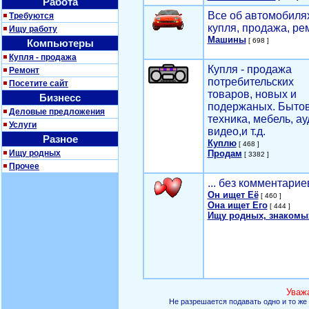
Работа
Все об автомобилях
Требуются
купля, продажа, ре
Ищу работу
Машины
[ 698 ]
Компьютеры
Купля - продажа
Купля - продажа
Ремонт
потребительских
Посетите сайт
товаров, новых и
Бизнесс
подержаных. Быто
Деловые предложения
техника, мебель, ау
Услуги
видео,и т.д.
Разное
Куплю
[ 468 ]
Ищу родных
Продам
[ 3382 ]
Прочее
... без комментарие
Он ищет Её
[ 460 ]
Она ищет Его
[ 444 ]
Ищу родных, знакомы
Уваж
Не разрешается подавать одно и то же