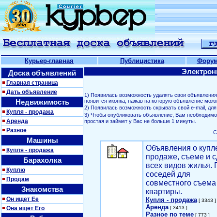
Курьер-главная
Публицистика
Фору
Электрон
Доска объявлений
Главная страница
Дать объявление
1) Появилась возможность удалять свои объявлени
Недвижимость
появится иконка, нажав на которую объявление можн
2) Появилась возможность скрывать свой е-mail, д
Купля - продажа
3) Чтобы опубликовать объявление, Вам необходим
Аренда
простая и займет у Вас не больше 1 минуты.
Разное
С
Машины
Объявления о купл
Купля - продажа
продаже, съеме и с
Барахолка
всех видов жилья. 
Куплю
соседей для
Продам
совместного съема
Знакомства
квартиры.
Он ищет Ее
Купля - продажа
[ 3343 ]
Аренда
Она ищет Его
[ 3413 ]
Разное по теме
[ 773 ]