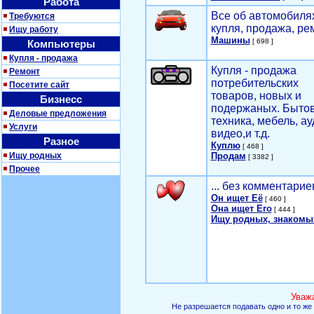
Работа
Все об автомобилях
Требуются
купля, продажа, ре
Ищу работу
Машины
[ 698 ]
Компьютеры
Купля - продажа
Купля - продажа
Ремонт
потребительских
Посетите сайт
товаров, новых и
Бизнесс
подержаных. Быто
Деловые предложения
техника, мебель, ау
Услуги
видео,и т.д.
Разное
Куплю
[ 468 ]
Ищу родных
Продам
[ 3382 ]
Прочее
... без комментарие
Он ищет Её
[ 460 ]
Она ищет Его
[ 444 ]
Ищу родных, знакомы
Уваж
Не разрешается подавать одно и то же