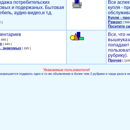
родажа потребительских
Все аспек
новых и подержаных. Бытовая
купля - п
ебель, аудио-видео,и т.д.
обслужива
Купля - пр
Ремонт
 ]
[ 566 
Посетите са
мментариев
Все, что н
вышеуказ
 460 ]
о
[ 444 ]
попадают 
, знакомых
[ 295 ]
пользоват
рубрику).
Прочее
[ 1169
Уважаемые пользователи!
разрешается подавать одно и то же объявление в более чем 2 рубрики и чаще раза в н