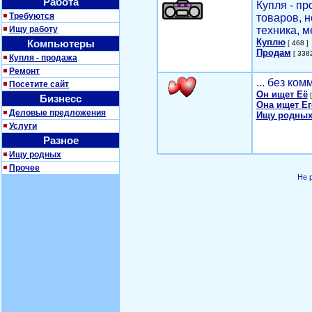
Работа
Купля - п
Требуются
товаров, 
Ищу работу
техника, м
Куплю
Компьютеры
[ 468 ]
Продам
[ 3382
Купля - продажа
Ремонт
... без ко
Посетите сайт
Он ищет Её
[
Бизнесс
Она ищет Ег
Деловые предложения
Ищу родных
Услуги
Разное
Ищу родных
Прочее
Не 