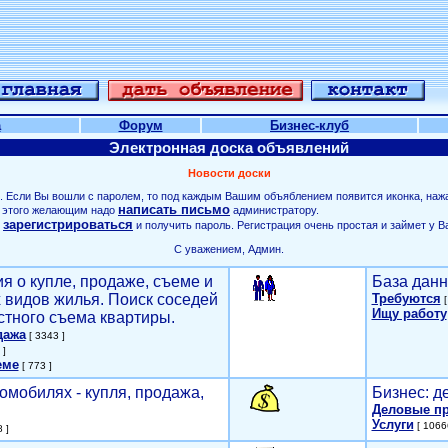
а
Форум
Бизнес-клуб
Электронная доска объявлений
Новости доски
. Если Вы вошли с паролем, то под каждым Вашим объяблением появится иконка, наж
написать письмо
ля этого желающим надо
администратору.
зарегистрироваться
о
и получить пароль. Регистрация очень простая и займет у В
С уважением, Админ.
я о купле, продаже, съеме и
База данн
х видов жилья. Поиск соседей
Требуются
[
Ищу работу
стного съема квартиры.
дажа
[ 3343 ]
 ]
еме
[ 773 ]
омобилях - купля, продажа,
Бизнес: д
Деловые п
Услуги
[ 1066
 ]