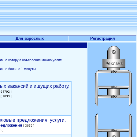
Для взрослых
Регистрация
ав на которую объявление можно уалить.
ас не больше 1 минуты.
ых вакансий и ищущих работу.
 64792 ]
[ 1833 ]
еловые предложения, услуги.
редложения
[ 3675 ]
6 ]