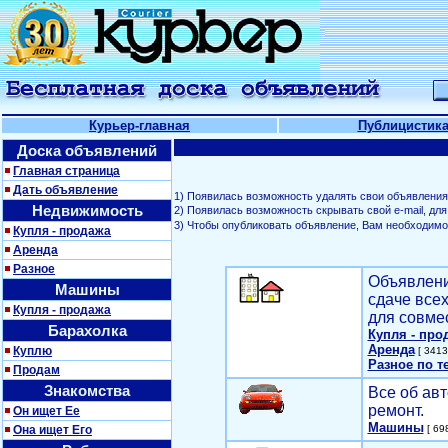
Курьер-главная
Публицистик
Доска объявлений
Главная страница
Дать объявление
1) Появилась возможность удалять свои объявления
Недвижимость
2) Появилась возможность скрывать свой е-mail, д
3) Чтобы опубликовать объявление, Вам необходим
Купля - продажа
Аренда
Разное
Объявлени
Машины
сдаче все
Купля - продажа
для совме
Барахолка
Купля - про
Аренда
Куплю
[ 3413
Разное по т
Продам
Знакомства
Все об авт
ремонт.
Он ищет Ее
Машины
Она ищет Его
[ 698