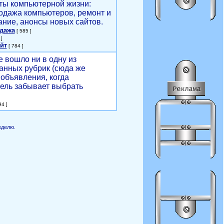
ты компьютерной жизни:
родажа компьютеров, ремонт и
ние, анонсы новых сайтов.
одажа
[ 585 ]
]
йт
[ 784 ]
е вошло ни в одну из
анных рубрик (сюда же
объявления, когда
ель забывает выбрать
4 ]
еделю.