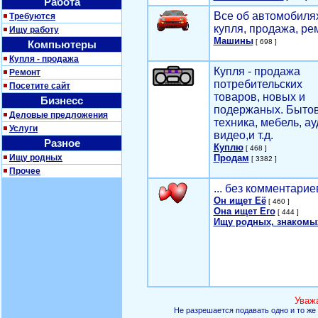
Работа
Все об автомобилях
Требуются
купля, продажа, ре
Ищу работу
Машины
[ 698 ]
Компьютеры
Купля - продажа
Купля - продажа
Ремонт
потребительских
Посетите сайт
товаров, новых и
Бизнесс
подержаных. Быто
Деловые предложения
техника, мебель, ау
Услуги
видео,и т.д.
Разное
Куплю
[ 468 ]
Ищу родных
Продам
[ 3382 ]
Прочее
... без комментарие
Он ищет Её
[ 460 ]
Она ищет Его
[ 444 ]
Ищу родных, знакомы
Уваж
Не разрешается подавать одно и то же