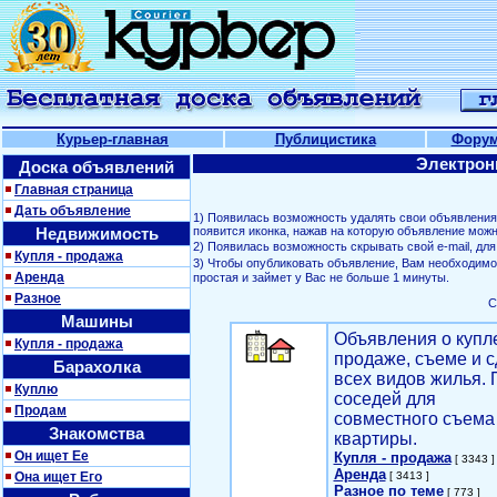
Курьер-главная
Публицистика
Фору
Электрон
Доска объявлений
Главная страница
Дать объявление
1) Появилась возможность удалять свои объявлени
Недвижимость
появится иконка, нажав на которую объявление можн
2) Появилась возможность скрывать свой е-mail, д
Купля - продажа
3) Чтобы опубликовать объявление, Вам необходим
Аренда
простая и займет у Вас не больше 1 минуты.
Разное
С
Машины
Объявления о купл
Купля - продажа
продаже, съеме и с
Барахолка
всех видов жилья. 
Куплю
соседей для
Продам
совместного съема
Знакомства
квартиры.
Он ищет Ее
Купля - продажа
[ 3343 ]
Аренда
Она ищет Его
[ 3413 ]
Разное по теме
[ 773 ]