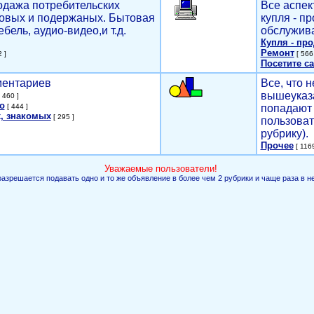
родажа потребительских
Все аспек
новых и подержаных. Бытовая
купля - п
ебель, аудио-видео,и т.д.
обслужива
Купля - пр
Ремонт
 ]
[ 566 
Посетите са
мментариев
Все, что н
вышеуказ
 460 ]
о
[ 444 ]
попадают 
, знакомых
[ 295 ]
пользоват
рубрику).
Прочее
[ 1169
Уважаемые пользователи!
разрешается подавать одно и то же объявление в более чем 2 рубрики и чаще раза в н