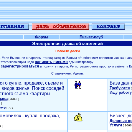
а
Форум
Бизнес-клуб
Электронная доска объявлений
Новости доски
. Если Вы вошли с паролем, то под каждым Вашим объяблением появится иконка, наж
написать письмо
ля этого желающим надо
администратору.
зарегистрироваться
о
и получить пароль. Регистрация очень простая и займет у В
С уважением, Админ.
я о купле, продаже, съеме и
База данн
х видов жилья. Поиск соседей
Требуются
[
Ищу работу
стного съема квартиры.
дажа
[ 3343 ]
 ]
еме
[ 773 ]
омобилях - купля, продажа,
Бизнес: д
Деловые п
Услуги
[ 1066
 ]