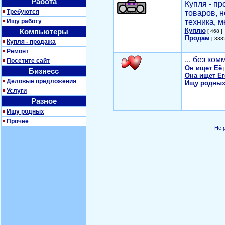
Работа
Купля - п
Требуются
товаров, 
Ищу работу
техника, м
Куплю
Компьютеры
[ 468 ]
Продам
[ 3382
Купля - продажа
Ремонт
... без ко
Посетите сайт
Он ищет Её
[
Бизнесс
Она ищет Ег
Деловые предложения
Ищу родных
Услуги
Разное
Ищу родных
Прочее
Не 