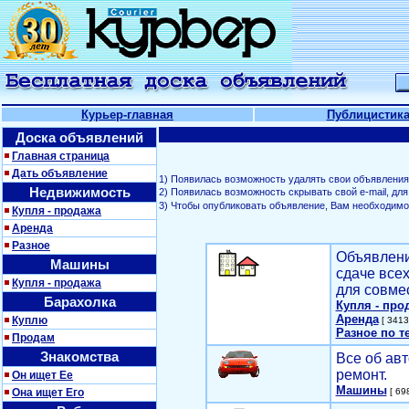
Курьер-главная
Публицистик
Доска объявлений
Главная страница
Дать объявление
1) Появилась возможность удалять свои объявления
Недвижимость
2) Появилась возможность скрывать свой е-mail, д
3) Чтобы опубликовать объявление, Вам необходим
Купля - продажа
Аренда
Разное
Объявлени
Машины
сдаче все
Купля - продажа
для совме
Барахолка
Купля - про
Аренда
Куплю
[ 3413
Разное по т
Продам
Знакомства
Все об авт
ремонт.
Он ищет Ее
Машины
Она ищет Его
[ 698