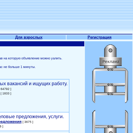
Для взрослых
Регистрация
ав на которую объявление можно уалить.
ас не больше 1 минуты.
ых вакансий и ищущих работу.
 64792 ]
[ 1833 ]
еловые предложения, услуги.
редложения
[ 3675 ]
6 ]