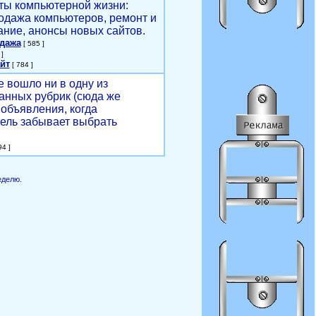
ты компьютерной жизни:
родажа компьютеров, ремонт и
ние, анонсы новых сайтов.
одажа
[ 585 ]
]
йт
[ 784 ]
е вошло ни в одну из
анных рубрик (сюда же
объявления, когда
ель забывает выбрать
4 ]
еделю.