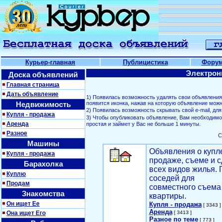
Курьер-главная
Публицистика
Фору
Электрон
Доска объявлений
Главная страница
Дать объявление
1) Появилась возможность удалять свои объявлени
Недвижимость
появится иконка, нажав на которую объявление можн
2) Появилась возможность скрывать свой е-mail, д
Купля - продажа
3) Чтобы опубликовать объявление, Вам необходим
Аренда
простая и займет у Вас не больше 1 минуты.
Разное
С
Машины
Объявления о купл
Купля - продажа
продаже, съеме и с
Барахолка
всех видов жилья. 
Куплю
соседей для
Продам
совместного съема
Знакомства
квартиры.
Он ищет Ее
Купля - продажа
[ 3343 ]
Аренда
Она ищет Его
[ 3413 ]
Разное по теме
[ 773 ]