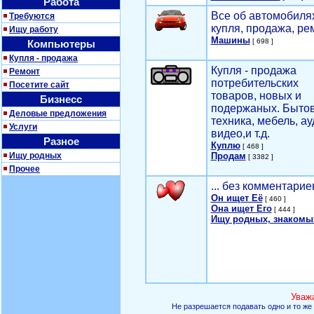
Работа
Все об автомобилях
Требуются
купля, продажа, ре
Ищу работу
Машины
[ 698 ]
Компьютеры
Купля - продажа
Купля - продажа
Ремонт
потребительских
Посетите сайт
товаров, новых и
Бизнесс
подержаных. Быто
Деловые предложения
техника, мебель, ау
Услуги
видео,и т.д.
Разное
Куплю
[ 468 ]
Ищу родных
Продам
[ 3382 ]
Прочее
... без комментарие
Он ищет Её
[ 460 ]
Она ищет Его
[ 444 ]
Ищу родных, знакомы
Уваж
Не разрешается подавать одно и то же