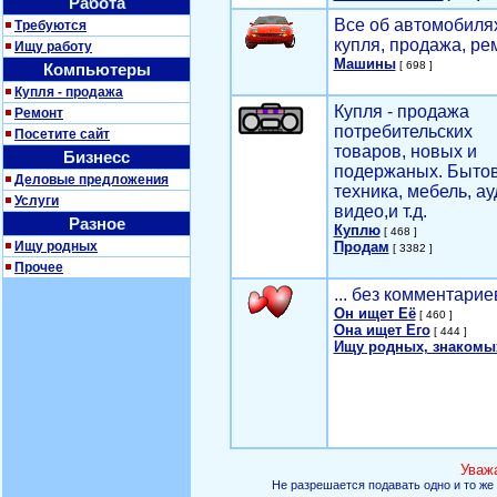
Работа
Все об автомобилях
Требуются
купля, продажа, ре
Ищу работу
Машины
[ 698 ]
Компьютеры
Купля - продажа
Купля - продажа
Ремонт
потребительских
Посетите сайт
товаров, новых и
Бизнесс
подержаных. Быто
Деловые предложения
техника, мебель, ау
Услуги
видео,и т.д.
Разное
Куплю
[ 468 ]
Ищу родных
Продам
[ 3382 ]
Прочее
... без комментарие
Он ищет Её
[ 460 ]
Она ищет Его
[ 444 ]
Ищу родных, знакомы
Уваж
Не разрешается подавать одно и то же