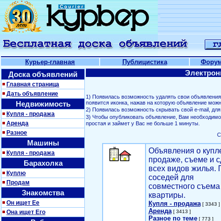
Курьер-главная
Публицистика
Фору
Электрон
Доска объявлений
Главная страница
Дать объявление
1) Появилась возможность удалять свои объявлени
Недвижимость
появится иконка, нажав на которую объявление можн
2) Появилась возможность скрывать свой е-mail, д
Купля - продажа
3) Чтобы опубликовать объявление, Вам необходим
Аренда
простая и займет у Вас не больше 1 минуты.
Разное
С
Машины
Объявления о купл
Купля - продажа
продаже, съеме и с
Барахолка
всех видов жилья. 
Куплю
соседей для
Продам
совместного съема
Знакомства
квартиры.
Он ищет Ее
Купля - продажа
[ 3343 ]
Аренда
Она ищет Его
[ 3413 ]
Разное по теме
[ 773 ]