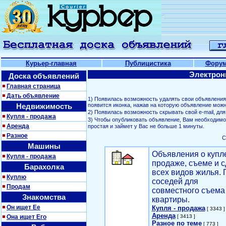
Курьер-главная
Публицистика
Фору
Электрон
Доска объявлений
Главная страница
Дать объявление
1) Появилась возможность удалять свои объявлени
Недвижимость
появится иконка, нажав на которую объявление можн
2) Появилась возможность скрывать свой е-mail, д
Купля - продажа
3) Чтобы опубликовать объявление, Вам необходим
Аренда
простая и займет у Вас не больше 1 минуты.
Разное
С
Машины
Объявления о купл
Купля - продажа
продаже, съеме и с
Барахолка
всех видов жилья. 
Куплю
соседей для
Продам
совместного съема
Знакомства
квартиры.
Он ищет Ее
Купля - продажа
[ 3343 ]
Аренда
Она ищет Его
[ 3413 ]
Разное по теме
[ 773 ]