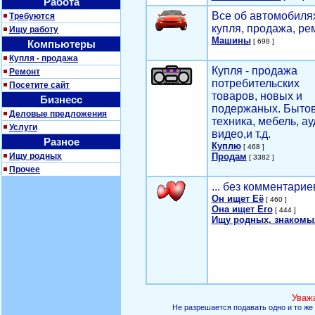
Работа
Все об автомобилях
Требуются
купля, продажа, ре
Ищу работу
Машины
[ 698 ]
Компьютеры
Купля - продажа
Купля - продажа
Ремонт
потребительских
Посетите сайт
товаров, новых и
Бизнесс
подержаных. Быто
Деловые предложения
техника, мебель, ау
Услуги
видео,и т.д.
Разное
Куплю
[ 468 ]
Ищу родных
Продам
[ 3382 ]
Прочее
... без комментарие
Он ищет Её
[ 460 ]
Она ищет Его
[ 444 ]
Ищу родных, знакомы
Уваж
Не разрешается подавать одно и то же