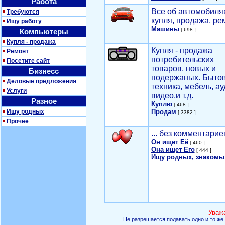
Работа
Все об автомобилях
Требуются
купля, продажа, ре
Ищу работу
Машины
[ 698 ]
Компьютеры
Купля - продажа
Купля - продажа
Ремонт
потребительских
Посетите сайт
товаров, новых и
Бизнесс
подержаных. Быто
Деловые предложения
техника, мебель, ау
Услуги
видео,и т.д.
Разное
Куплю
[ 468 ]
Ищу родных
Продам
[ 3382 ]
Прочее
... без комментарие
Он ищет Её
[ 460 ]
Она ищет Его
[ 444 ]
Ищу родных, знакомы
Уваж
Не разрешается подавать одно и то же