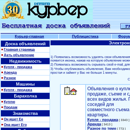
Курьер-главная
Публицистика
Фору
Электрон
Доска объявлений
Главная страница
Дать объявление
1) Появилась возможность удалять свои объявлени
Недвижимость
появится иконка, нажав на которую объявление можн
2) Появилась возможность скрывать свой е-mail, д
Купля - продажа
3) Чтобы опубликовать объявление, Вам необходим
Аренда
простая и займет у Вас не больше 1 минуты.
Разное
С
Машины
Объявления о купл
Купля - продажа
продаже, съеме и с
Барахолка
всех видов жилья. 
Куплю
соседей для
Продам
совместного съема
Знакомства
квартиры.
Он ищет Ее
Купля - продажа
[ 3343 ]
Аренда
Она ищет Его
[ 3413 ]
Разное по теме
[ 773 ]