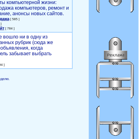
ты компьютерной жизни:
родажа компьютеров, ремонт и
ние, анонсы новых сайтов.
одажа
[ 585 ]
]
йт
[ 784 ]
е вошло ни в одну из
анных рубрик (сюда же
объявления, когда
ель забывает выбрать
4 ]
еделю.