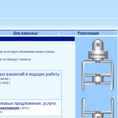
Для взрослых
Регистрация
ав на которую объявление можно уалить.
ас не больше 1 минуты.
ых вакансий и ищущих работу.
 64792 ]
[ 1833 ]
еловые предложения, услуги.
редложения
[ 3675 ]
6 ]