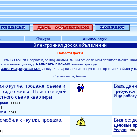
а
Форум
Бизнес-клуб
Электронная доска объявлений
Новости доски
. Если Вы вошли с паролем, то под каждым Вашим объяблением появится иконка, наж
написать письмо
ля этого желающим надо
администратору.
зарегистрироваться
о
и получить пароль. Регистрация очень простая и займет у В
С уважением, Админ.
я о купле, продаже, съеме и
База данн
х видов жилья. Поиск соседей
Требуются
[
Ищу работу
стного съема квартиры.
дажа
[ 3343 ]
 ]
еме
[ 773 ]
омобилях - купля, продажа,
Бизнес: д
Деловые п
Услуги
[ 1066
 ]