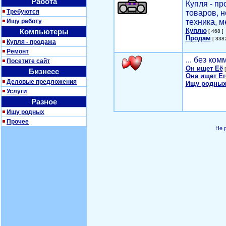
Работа
Купля - п
Требуются
товаров, 
Ищу работу
техника, м
Куплю
Компьютеры
[ 468 ]
Продам
[ 3382
Купля - продажа
Ремонт
... без ко
Посетите сайт
Он ищет Её
[
Бизнесс
Она ищет Ег
Деловые предложения
Ищу родных
Услуги
Разное
Ищу родных
Прочее
Не 