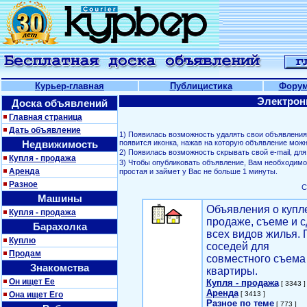
Курьер-главная
Публицистика
Фору
Электрон
Доска объявлений
Главная страница
Дать объявление
1) Появилась возможность удалять свои объявлени
Недвижимость
появится иконка, нажав на которую объявление можн
2) Появилась возможность скрывать свой е-mail, д
Купля - продажа
3) Чтобы опубликовать объявление, Вам необходим
Аренда
простая и займет у Вас не больше 1 минуты.
Разное
С
Машины
Объявления о купл
Купля - продажа
продаже, съеме и с
Барахолка
всех видов жилья. 
Куплю
соседей для
Продам
совместного съема
Знакомства
квартиры.
Он ищет Ее
Купля - продажа
[ 3343 ]
Аренда
Она ищет Его
[ 3413 ]
Разное по теме
[ 773 ]