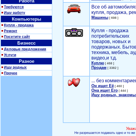
Работа
Все об автомобилях
Требуются
купля, продажа, ре
Ищу работу
Машины
[ 698 ]
Компьютеры
Купля - продажа
Купля - продажа
Ремонт
потребительских
Посетите сайт
товаров, новых и
Бизнесс
подержаных. Быто
Деловые предложения
техника, мебель, ау
Услуги
видео,и т.д.
Разное
Куплю
[ 468 ]
Ищу родных
Продам
[ 3382 ]
Прочее
... без комментарие
Он ищет Её
[ 460 ]
Она ищет Его
[ 444 ]
Ищу родных, знакомы
Уваж
Не разрешается подавать одно и то же