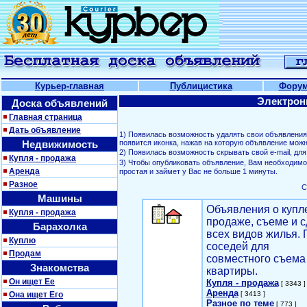
Курьер-главная
Публицистика
Фору
Электрон
Доска объявлений
Главная страница
Дать объявление
1) Появилась возможность удалять свои объявлени
Недвижимость
появится иконка, нажав на которую объявление можн
2) Появилась возможность скрывать свой е-mail, д
Купля - продажа
3) Чтобы опубликовать объявление, Вам необходим
Аренда
простая и займет у Вас не больше 1 минуты.
Разное
С
Машины
Объявления о купл
Купля - продажа
продаже, съеме и с
Барахолка
всех видов жилья. 
Куплю
соседей для
Продам
совместного съема
Знакомства
квартиры.
Он ищет Ее
Купля - продажа
[ 3343 ]
Аренда
Она ищет Его
[ 3413 ]
Разное по теме
[ 773 ]