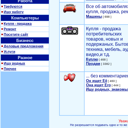
Работа
Все об автомобилях
Требуются
купля, продажа, ре
Ищу работу
Машины
[ 698 ]
Компьютеры
Купля - продажа
Купля - продажа
Ремонт
потребительских
Посетите сайт
товаров, новых и
Бизнесс
подержаных. Быто
Деловые предложения
техника, мебель, ау
Услуги
видео,и т.д.
Разное
Куплю
[ 468 ]
Ищу родных
Продам
[ 3382 ]
Прочее
... без комментарие
Он ищет Её
[ 460 ]
Она ищет Его
[ 444 ]
Ищу родных, знакомы
Уваж
Не разрешается подавать одно и то же