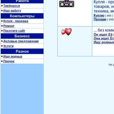
Работа
Купля - п
Требуются
товаров, 
Ищу работу
техника, м
Куплю
Компьютеры
[ 468 ]
Продам
[ 3382
Купля - продажа
Ремонт
... без ко
Посетите сайт
Он ищет Её
[
Бизнесс
Она ищет Ег
Деловые предложения
Ищу родных
Услуги
Разное
Ищу родных
Прочее
Не 