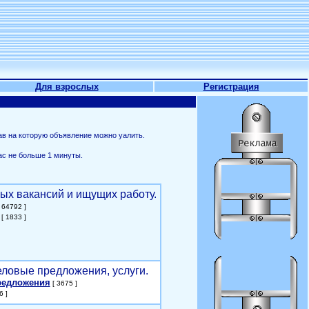
Для взрослых
Регистрация
ав на которую объявление можно уалить.
ас не больше 1 минуты.
ых вакансий и ищущих работу.
 64792 ]
[ 1833 ]
еловые предложения, услуги.
редложения
[ 3675 ]
6 ]