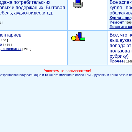
родажа потребительских
Все аспек
новых и подержаных. Бытовая
купля - п
ебель, аудио-видео,и т.д.
обслужива
Купля - пр
Ремонт
 ]
[ 566 
Посетите са
мментариев
Все, что н
вышеуказ
 460 ]
о
[ 444 ]
попадают 
, знакомых
[ 295 ]
пользоват
рубрику).
Прочее
[ 1169
Уважаемые пользователи!
разрешается подавать одно и то же объявление в более чем 2 рубрики и чаще раза в н