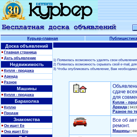
Курьер-главная
Публицистик
Доска объявлений
Главная страница
Дать объявление
1) Появилась возможность удалять свои объявления
Недвижимость
2) Появилась возможность скрывать свой е-mail, д
3) Чтобы опубликовать объявление, Вам необходим
Купля - продажа
Аренда
Разное
Объявлени
Машины
сдаче все
Купля - продажа
для совме
Барахолка
Купля - про
Аренда
Куплю
[ 3413
Разное по т
Продам
Знакомства
Все об авт
ремонт.
Он ищет Ее
Машины
Она ищет Его
[ 698