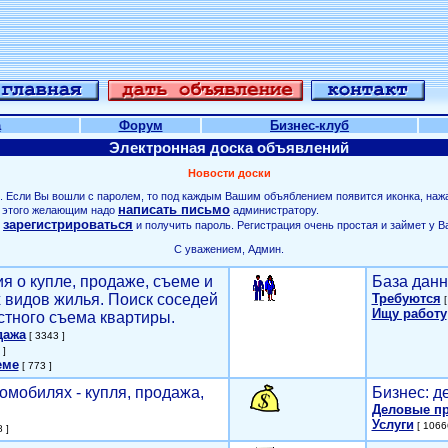
а
Форум
Бизнес-клуб
Электронная доска объявлений
Новости доски
. Если Вы вошли с паролем, то под каждым Вашим объяблением появится иконка, наж
написать письмо
ля этого желающим надо
администратору.
зарегистрироваться
о
и получить пароль. Регистрация очень простая и займет у В
С уважением, Админ.
я о купле, продаже, съеме и
База данн
х видов жилья. Поиск соседей
Требуются
[
Ищу работу
стного съема квартиры.
дажа
[ 3343 ]
 ]
еме
[ 773 ]
омобилях - купля, продажа,
Бизнес: д
Деловые п
Услуги
[ 1066
 ]