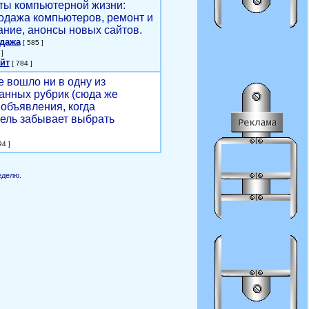
ты компьютерной жизни:
родажа компьютеров, ремонт и
ние, анонсы новых сайтов.
одажа
[ 585 ]
]
йт
[ 784 ]
е вошло ни в одну из
анных рубрик (сюда же
объявления, когда
ель забывает выбрать
4 ]
еделю.